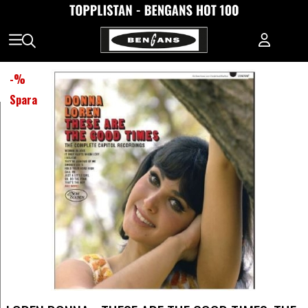
-
%
Spara