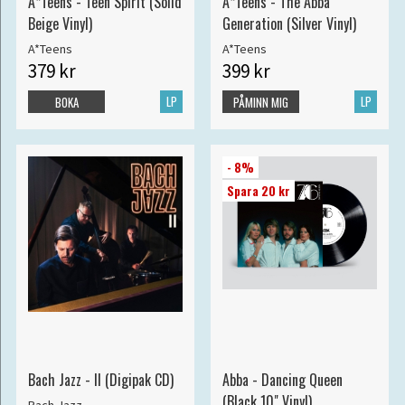
A*Teens - Teen Spirit (Solid
A*Teens - The Abba
Beige Vinyl)
Generation (Silver Vinyl)
A*Teens
A*Teens
379 kr
399 kr
LP
LP
BOKA
PÅMINN MIG
- 8%
Spara 20 kr
Bach Jazz - II (Digipak CD)
Abba - Dancing Queen
(Black 10" Vinyl)
Bach Jazz