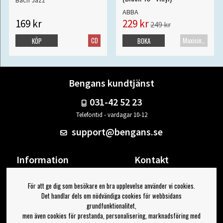
ABBA
169 kr
229 kr
249 kr
CD
Maxisingel
KÖP
BOKA
Bengans kundtjänst
031-42 52 23
Telefontid - vardagar 10-12
support@bengans.se
Information
Kontakt
Ångra Köp
Våra butiker & öppettider
För att ge dig som besökare en bra upplevelse använder vi cookies.
Om Bengans
Din sida
Det handlar dels om nödvändiga cookies för webbsidans
FAQ / Köp- & Leveransvillkor
Logga ut
grundfunktionalitet,
men även cookies för prestanda, personalisering, marknadsföring med