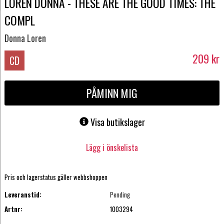
LOREN DONNA - THESE ARE THE GOOD TIMES: THE
COMPL
Donna Loren
209
kr
CD
PÅMINN MIG
Visa butikslager
Lägg i önskelista
Pris och lagerstatus gäller webbshoppen
Leveranstid:
Pending
Artnr:
1003294