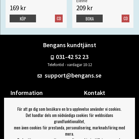
Eleine
169 kr
209 kr
CD
CD
KÖP
BOKA
Bengans kundtjänst
031-42 52 23
Telefontid - vardagar 10-12
support@bengans.se
Information
Kontakt
Ångra Köp
Våra butiker & öppettider
För att ge dig som besökare en bra upplevelse använder vi cookies.
Om Bengans
Din sida
Det handlar dels om nödvändiga cookies för webbsidans
FAQ / Köp- & Leveransvillkor
Logga ut
grundfunktionalitet,
men även cookies för prestanda, personalisering, marknadsföring med
Jag vill ha tips från Bengans
mera.