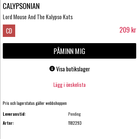
CALYPSONIAN
Lord Mouse And The Kalypso Kats
209
kr
CD
PÅMINN MIG
Visa butikslager
Lägg i önskelista
Pris och lagerstatus gäller webbshoppen
Leveranstid:
Pending
Artnr:
1182293