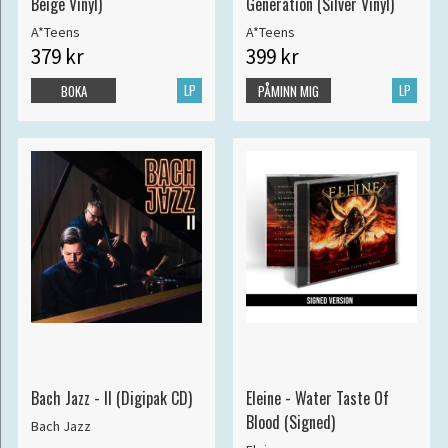
Beige Vinyl)
Generation (Silver Vinyl)
A*Teens
A*Teens
379 kr
399 kr
LP
LP
BOKA
PÅMINN MIG
Bach Jazz - II (Digipak CD)
Eleine - Water Taste Of
Blood (Signed)
Bach Jazz