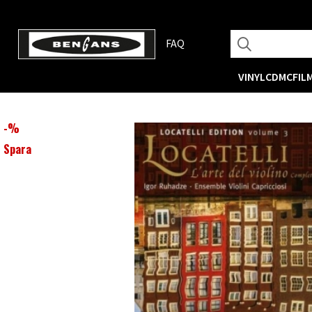
FAQ
VINYL
CD
MC
FIL
-
%
Spara