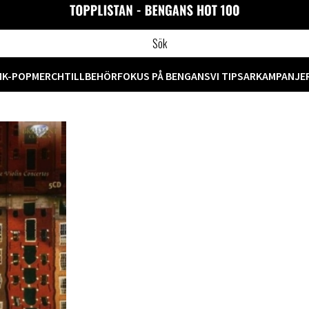
M
K-POP
MERCH
TILLBEHÖR
FOKUS PÅ BENGANS
VI TIPSAR
KAMPANJE