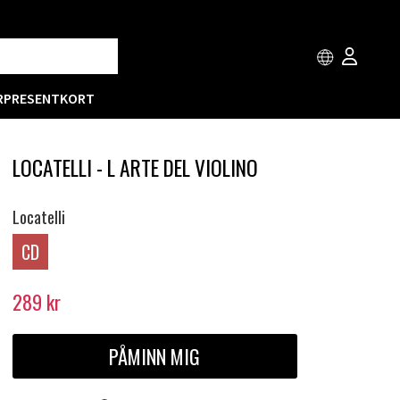
R
PRESENTKORT
LOCATELLI - L ARTE DEL VIOLINO
Locatelli
CD
289
kr
PÅMINN MIG