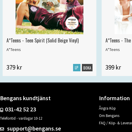
A*Teens - Teen Spirit (Solid Beige Vinyl)
A*Teens - The 
A*Teens
A*Teens
379 kr
399 kr
LP
BOKA
Bengans kundtjänst
Information
031-42 52 23
Ångra Köp
Om Bengans
Telefontid - vardagar 10-12
FAQ / Köp- & Leveran
support@bengans.se