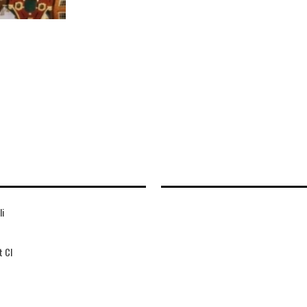
li
t Cl