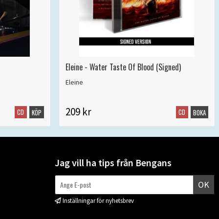
Eleine - Water Taste Of Blood (Signed)
Eleine
209 kr
CD
CD
KÖP
BOKA
Jag vill ha tips från Bengans
OK
Inställningar för nyhetsbrev