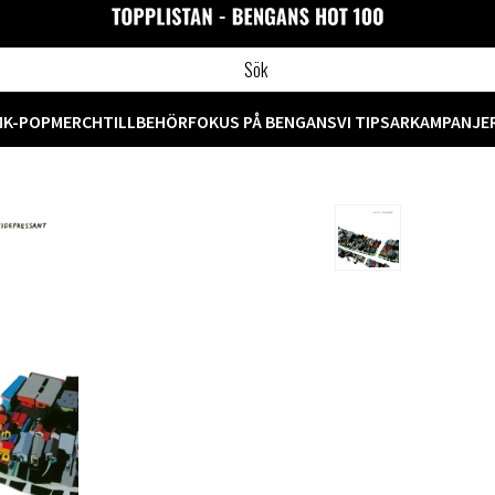
M
K-POP
MERCH
TILLBEHÖR
FOKUS PÅ BENGANS
VI TIPSAR
KAMPANJE