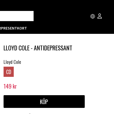
R
PRESENTKORT
LLOYD COLE - ANTIDEPRESSANT
Lloyd Cole
CD
149
kr
KÖP