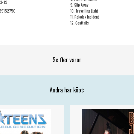
3-19
9. Slip Away
59152750
10. Travelling Light
11. Rolodex Incident
12. Coattails
Se fler varor
Andra har köpt: