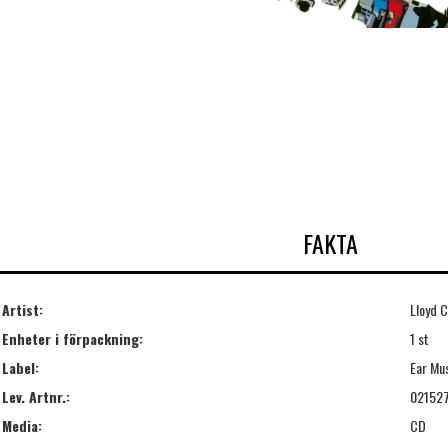
FAKTA
Artist:
Lloyd C
Enheter i förpackning:
1 st
Label:
Ear Mu
Lev. Artnr.:
02152
Media:
CD