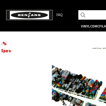
FAQ
VINYL
CD
MC
FIL
-
%
Spara