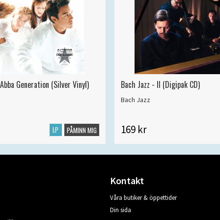
Abba Generation (Silver Vinyl)
Bach Jazz - II (Digipak CD)
Bach Jazz
169 kr
LP
PÅMINN MIG
Kontakt
Våra butiker & öppettider
Din sida