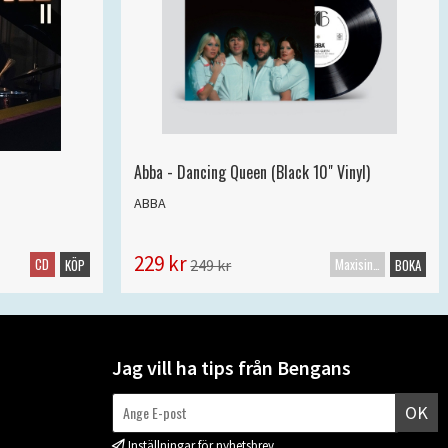
Abba - Dancing Queen (Black 10" Vinyl)
ABBA
229 kr
CD
Maxisingel
249 kr
KÖP
BOKA
Jag vill ha tips från Bengans
OK
Inställningar för nyhetsbrev