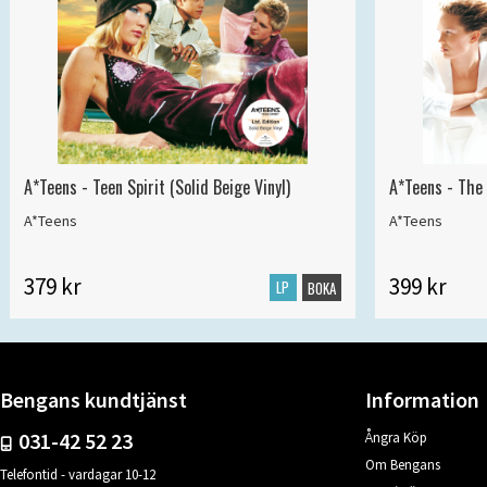
A*Teens - Teen Spirit (Solid Beige Vinyl)
A*Teens - The 
A*Teens
A*Teens
379 kr
399 kr
LP
BOKA
Bengans kundtjänst
Information
031-42 52 23
Ångra Köp
Om Bengans
Telefontid - vardagar 10-12