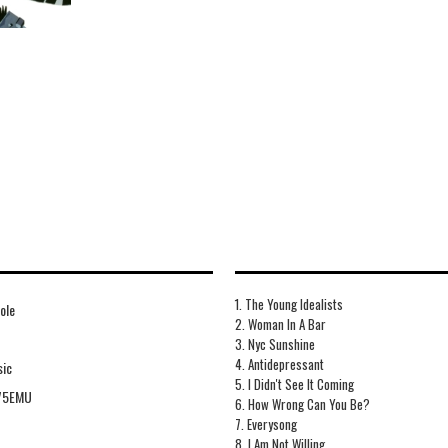
1. The Young Idealists
ole
2. Woman In A Bar
3. Nyc Sunshine
4. Antidepressant
sic
5. I Didn't See It Coming
75EMU
6. How Wrong Can You Be?
7. Everysong
8. I Am Not Willing