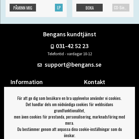
LP
CD-Singel
PÅMINN MIG
BOKA
Bengans kundtjänst
031-42 52 23
Telefontid - vardagar 10-12
support@bengans.se
Information
Kontakt
Ångra Köp
Våra butiker & öppettider
För att ge dig som besökare en bra upplevelse använder vi cookies.
Om Bengans
Din sida
Det handlar dels om nödvändiga cookies för webbsidans
FAQ / Köp- & Leveransvillkor
Logga ut
grundfunktionalitet,
men även cookies för prestanda, personalisering, marknadsföring med
Jag vill ha tips från Bengans
mera.
Du bestämmer genom att anpassa dina cookie-inställningar som du
OK
önskar.