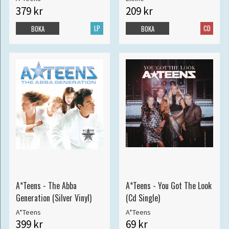
379 kr
209 kr
LP
CD
BOKA
BOKA
A*Teens - The Abba
A*Teens - You Got The Look
Generation (Silver Vinyl)
(Cd Single)
A*Teens
A*Teens
399 kr
69 kr