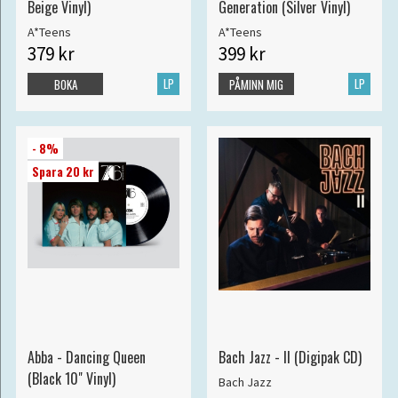
Beige Vinyl)
Generation (Silver Vinyl)
A*Teens
A*Teens
379 kr
399 kr
LP
LP
BOKA
PÅMINN MIG
- 8%
Spara 20 kr
Abba - Dancing Queen
Bach Jazz - II (Digipak CD)
(Black 10" Vinyl)
Bach Jazz