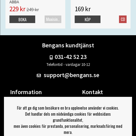
ABBA
229 kr
169 kr
249 kr
Maxisingel
CD
BOKA
KÖP
Bengans kundtjänst
031-42 52 23
Telefontid - vardagar 10-12
support@bengans.se
Information
Kontakt
Ångra Köp
Våra butiker & öppettider
För att ge dig som besökare en bra upplevelse använder vi cookies.
Om Bengans
Din sida
Det handlar dels om nödvändiga cookies för webbsidans
FAQ / Köp- & Leveransvillkor
Logga ut
grundfunktionalitet,
men även cookies för prestanda, personalisering, marknadsföring med
Jag vill ha tips från Bengans
mera.