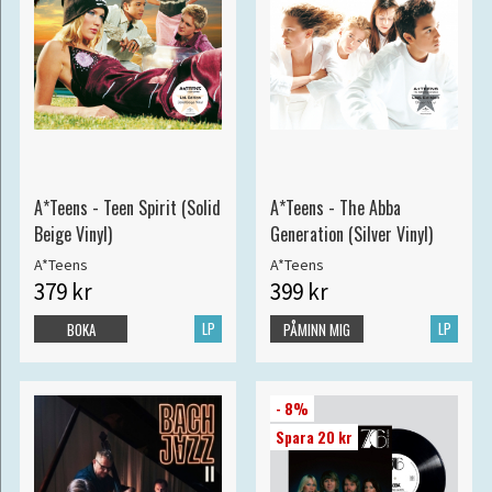
A*Teens - Teen Spirit (Solid
A*Teens - The Abba
Beige Vinyl)
Generation (Silver Vinyl)
A*Teens
A*Teens
379 kr
399 kr
LP
LP
BOKA
PÅMINN MIG
- 8%
Spara 20 kr