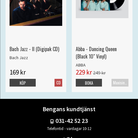
Bach Jazz - II (Digipak CD)
Abba - Dancing Queen
(Black 10" Vinyl)
Bach Jazz
ABBA
169 kr
229 kr
249 kr
CD
Maxisingel
KÖP
BOKA
Bengans kundtjänst
031-42 52 23
Telefontid - vardagar 10-12