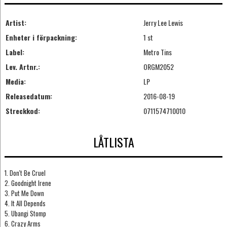
Artist:
Jerry Lee Lewis
Enheter i förpackning:
1 st
Label:
Metro Tins
Lev. Artnr.:
ORGM2052
Media:
LP
Releasedatum:
2016-08-19
Streckkod:
0711574710010
LÅTLISTA
1. Don't Be Cruel
2. Goodnight Irene
3. Put Me Down
4. It All Depends
5. Ubangi Stomp
6. Crazy Arms