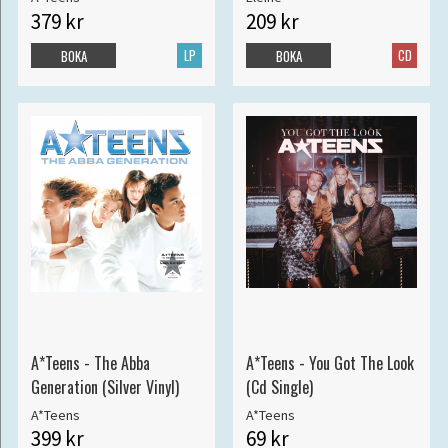
379 kr
209 kr
LP
CD
BOKA
BOKA
A*Teens - The Abba
A*Teens - You Got The Look
Generation (Silver Vinyl)
(Cd Single)
A*Teens
A*Teens
399 kr
69 kr