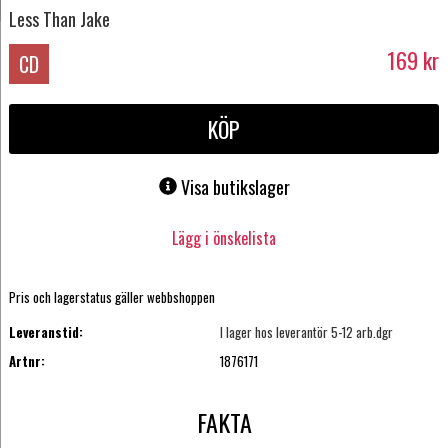
Less Than Jake
169
kr
CD
KÖP
Visa butikslager
Lägg i önskelista
Pris och lagerstatus gäller webbshoppen
Leveranstid:
I lager hos leverantör 5-12 arb.dgr
Artnr:
1876171
FAKTA