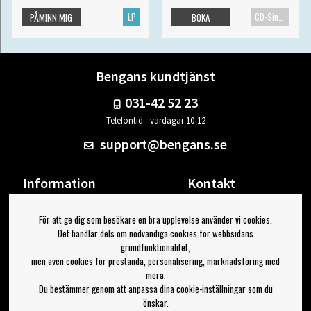
LP
CD-Singel
PÅMINN MIG
BOKA
Bengans kundtjänst
031-42 52 23
Telefontid - vardagar 10-12
support@bengans.se
Information
Kontakt
Ångra Köp
Våra butiker & öppettider
För att ge dig som besökare en bra upplevelse använder vi cookies.
Om Bengans
Din sida
Det handlar dels om nödvändiga cookies för webbsidans
FAQ / Köp- & Leveransvillkor
Logga ut
grundfunktionalitet,
men även cookies för prestanda, personalisering, marknadsföring med
Jag vill ha tips från Bengans
mera.
Du bestämmer genom att anpassa dina cookie-inställningar som du
OK
önskar.