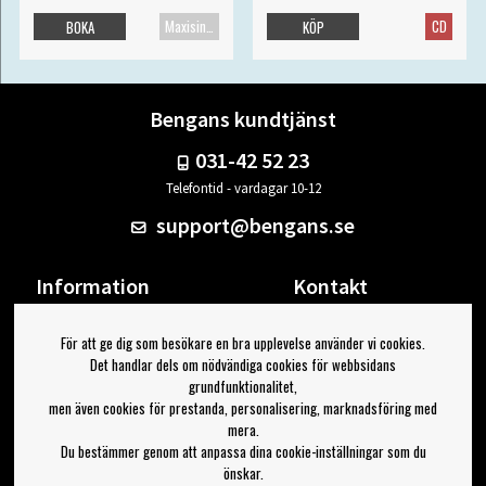
Maxisingel
CD
BOKA
KÖP
Bengans kundtjänst
031-42 52 23
Telefontid - vardagar 10-12
support@bengans.se
Information
Kontakt
Ångra Köp
Våra butiker & öppettider
För att ge dig som besökare en bra upplevelse använder vi cookies.
Om Bengans
Din sida
Det handlar dels om nödvändiga cookies för webbsidans
FAQ / Köp- & Leveransvillkor
Logga ut
grundfunktionalitet,
men även cookies för prestanda, personalisering, marknadsföring med
Jag vill ha tips från Bengans
mera.
Du bestämmer genom att anpassa dina cookie-inställningar som du
OK
önskar.