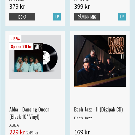
379 kr
399 kr
LP
LP
BOKA
PÅMINN MIG
- 8%
Spara 20 kr
Abba - Dancing Queen
Bach Jazz - II (Digipak CD)
(Black 10" Vinyl)
Bach Jazz
ABBA
229 kr
169 kr
249 kr