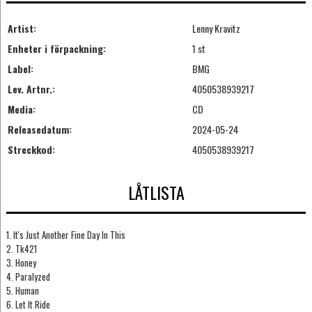
Artist:
Lenny Kravitz
Enheter i förpackning:
1 st
Label:
BMG
Lev. Artnr.:
4050538939217
Media:
CD
Releasedatum:
2024-05-24
Streckkod:
4050538939217
LÅTLISTA
1. It's Just Another Fine Day In This
2. Tk421
3. Honey
4. Paralyzed
5. Human
6. Let It Ride