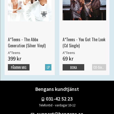
A*Teens - The Abba
A*Teens - You Got The Look
Generation (Silver Vinyl)
(Cd Single)
A*Teens
A*Teens
399 kr
69 kr
LP
CD-Singel
PÅMINN MIG
BOKA
Bengans kundtjänst
031-42 52 23
Telefontid - vardagar 10-12
support@bengans.se