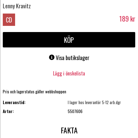
Lenny Kravitz
189
kr
CD
KÖP
Visa butikslager
Lägg i önskelista
Pris och lagerstatus gäller webbshoppen
Leveranstid:
I lager hos leverantör 5-12 arb.dgr
Artnr:
5507606
FAKTA