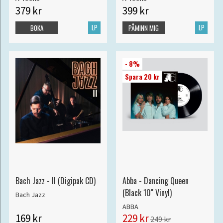
379 kr
399 kr
LP
LP
BOKA
PÅMINN MIG
- 8%
Spara 20 kr
Bach Jazz - II (Digipak CD)
Abba - Dancing Queen
(Black 10" Vinyl)
Bach Jazz
ABBA
169 kr
229 kr
249 kr