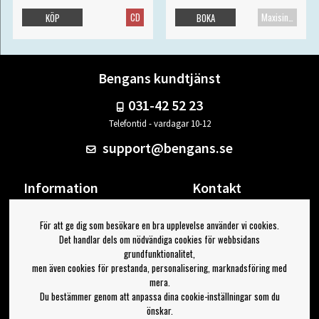
CD
Maxisingel
KÖP
BOKA
Bengans kundtjänst
031-42 52 23
Telefontid - vardagar 10-12
support@bengans.se
Information
Kontakt
Ångra Köp
Våra butiker & öppettider
För att ge dig som besökare en bra upplevelse använder vi cookies.
Om Bengans
Din sida
Det handlar dels om nödvändiga cookies för webbsidans
FAQ / Köp- & Leveransvillkor
Logga ut
grundfunktionalitet,
men även cookies för prestanda, personalisering, marknadsföring med
Jag vill ha tips från Bengans
mera.
Du bestämmer genom att anpassa dina cookie-inställningar som du
OK
önskar.