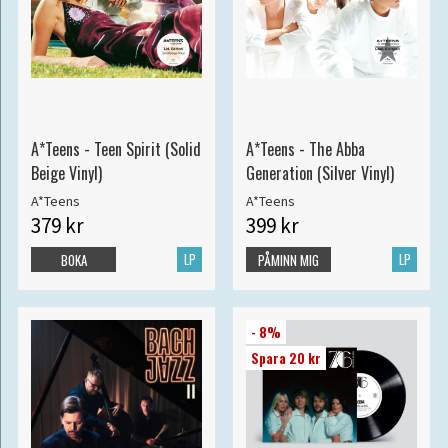
A*Teens - Teen Spirit (Solid
A*Teens - The Abba
Beige Vinyl)
Generation (Silver Vinyl)
A*Teens
A*Teens
379 kr
399 kr
LP
LP
BOKA
PÅMINN MIG
- 8%
Spara 20 kr