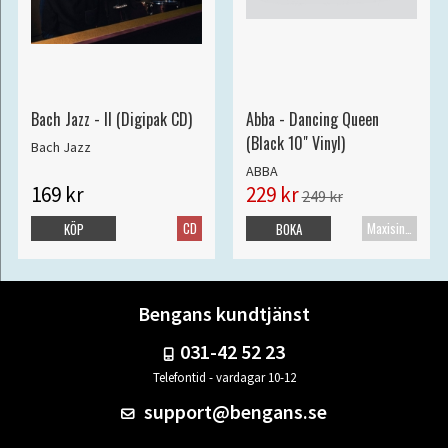
Bach Jazz - II (Digipak CD)
Abba - Dancing Queen
(Black 10" Vinyl)
Bach Jazz
ABBA
169 kr
229 kr
249 kr
CD
Maxisingel
KÖP
BOKA
Bengans kundtjänst
031-42 52 23
Telefontid - vardagar 10-12
support@bengans.se