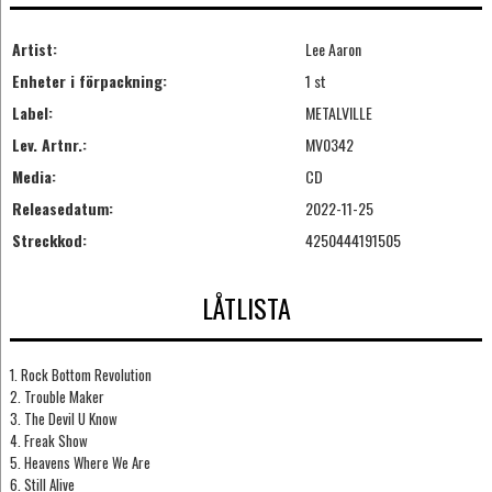
Artist:
Lee Aaron
Enheter i förpackning:
1 st
Label:
METALVILLE
Lev. Artnr.:
MV0342
Media:
CD
Releasedatum:
2022-11-25
Streckkod:
4250444191505
LÅTLISTA
1. Rock Bottom Revolution
2. Trouble Maker
3. The Devil U Know
4. Freak Show
5. Heavens Where We Are
6. Still Alive