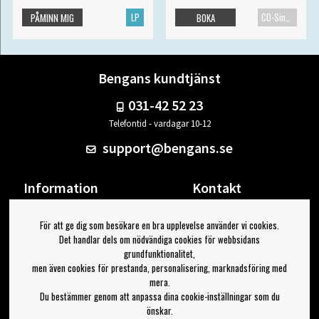
LP
CD-Singel
PÅMINN MIG
BOKA
Bengans kundtjänst
031-42 52 23
Telefontid - vardagar 10-12
support@bengans.se
Information
Kontakt
Ångra Köp
Våra butiker & öppettider
För att ge dig som besökare en bra upplevelse använder vi cookies.
Om Bengans
Din sida
Det handlar dels om nödvändiga cookies för webbsidans
FAQ / Köp- & Leveransvillkor
Logga ut
grundfunktionalitet,
men även cookies för prestanda, personalisering, marknadsföring med
Jag vill ha tips från Bengans
mera.
Du bestämmer genom att anpassa dina cookie-inställningar som du
OK
önskar.