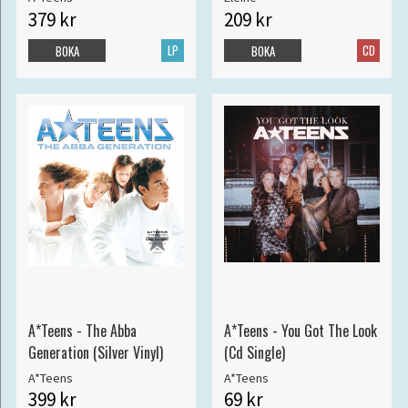
379 kr
209 kr
LP
CD
BOKA
BOKA
A*Teens - The Abba
A*Teens - You Got The Look
Generation (Silver Vinyl)
(Cd Single)
A*Teens
A*Teens
399 kr
69 kr