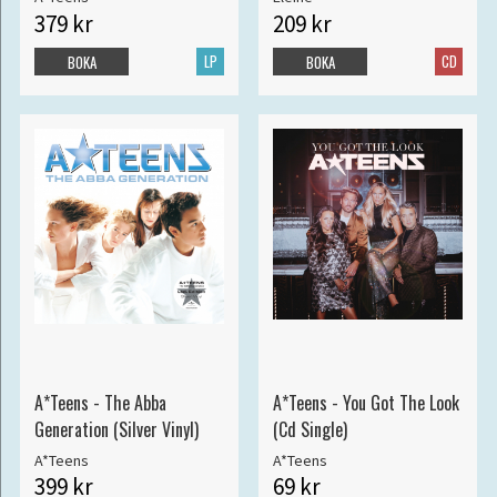
379 kr
209 kr
LP
CD
BOKA
BOKA
A*Teens - The Abba
A*Teens - You Got The Look
Generation (Silver Vinyl)
(Cd Single)
A*Teens
A*Teens
399 kr
69 kr