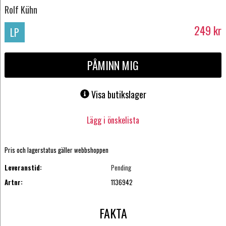
Rolf Kühn
249
kr
LP
PÅMINN MIG
Visa butikslager
Lägg i önskelista
Pris och lagerstatus gäller webbshoppen
Leveranstid:
Pending
Artnr:
1136942
FAKTA