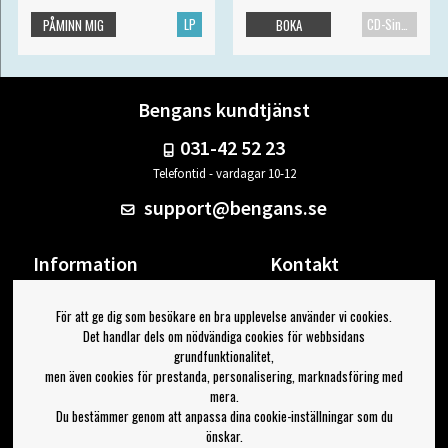
LP
CD-Singel
PÅMINN MIG
BOKA
Bengans kundtjänst
031-42 52 23
Telefontid - vardagar 10-12
support@bengans.se
Information
Kontakt
Ångra Köp
Våra butiker & öppettider
För att ge dig som besökare en bra upplevelse använder vi cookies.
Om Bengans
Din sida
Det handlar dels om nödvändiga cookies för webbsidans
FAQ / Köp- & Leveransvillkor
Logga ut
grundfunktionalitet,
men även cookies för prestanda, personalisering, marknadsföring med
Jag vill ha tips från Bengans
mera.
Du bestämmer genom att anpassa dina cookie-inställningar som du
OK
önskar.