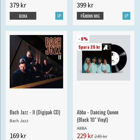
379 kr
399 kr
LP
LP
BOKA
PÅMINN MIG
- 8%
Spara 20 kr
Bach Jazz - II (Digipak CD)
Abba - Dancing Queen
(Black 10" Vinyl)
Bach Jazz
ABBA
169 kr
229 kr
249 kr