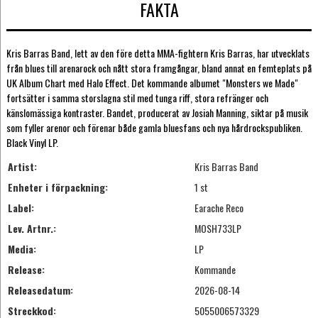
FAKTA
Kris Barras Band, lett av den före detta MMA-fightern Kris Barras, har utvecklats
från blues till arenarock och nått stora framgångar, bland annat en femteplats på
UK Album Chart med Halo Effect. Det kommande albumet "Monsters we Made"
fortsätter i samma storslagna stil med tunga riff, stora refränger och
känslomässiga kontraster. Bandet, producerat av Josiah Manning, siktar på musik
som fyller arenor och förenar både gamla bluesfans och nya hårdrockspubliken.
Black Vinyl LP.
Artist:
Kris Barras Band
Enheter i förpackning:
1 st
Label:
Earache Reco
Lev. Artnr.:
MOSH733LP
Media:
LP
Release:
Kommande
Releasedatum:
2026-08-14
Streckkod:
5055006573329