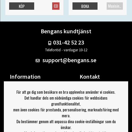
CD
Maxisingel
KÖP
BOKA
Bengans kundtjänst
031-42 52 23
Telefontid - vardagar 10-12
support@bengans.se
Information
Kontakt
Ångra Köp
Våra butiker & öppettider
För att ge dig som besökare en bra upplevelse använder vi cookies.
Om Bengans
Din sida
Det handlar dels om nödvändiga cookies för webbsidans
FAQ / Köp- & Leveransvillkor
Logga ut
grundfunktionalitet,
men även cookies för prestanda, personalisering, marknadsföring med
Jag vill ha tips från Bengans
mera.
Du bestämmer genom att anpassa dina cookie-inställningar som du
OK
önskar.