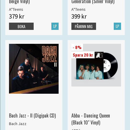
Beige Vinyl)
Generation (Silver Vinyl)
A*Teens
A*Teens
379 kr
399 kr
LP
LP
BOKA
PÅMINN MIG
- 8%
Spara 20 kr
Bach Jazz - II (Digipak CD)
Abba - Dancing Queen
(Black 10" Vinyl)
Bach Jazz