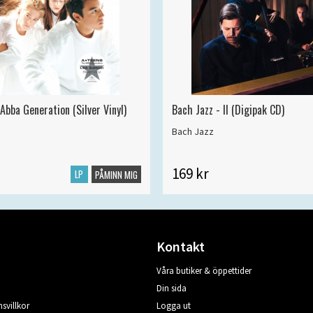
Abba Generation (Silver Vinyl)
Bach Jazz - II (Digipak CD)
Bach Jazz
169 kr
LP
PÅMINN MIG
Kontakt
Våra butiker & öppettider
Din sida
svillkor
Logga ut