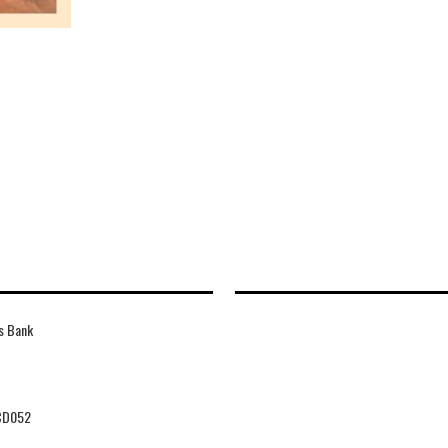
s Bank
CD052