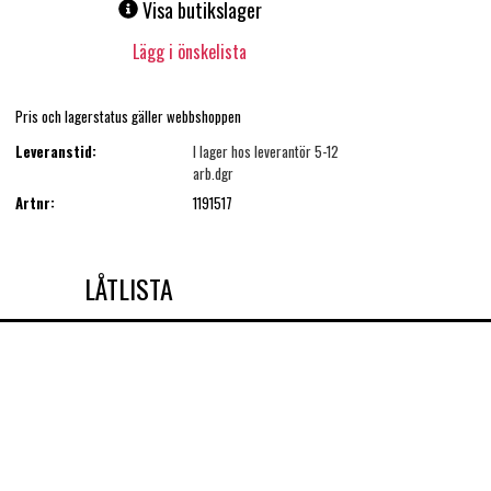
Visa butikslager
Lägg i önskelista
Pris och lagerstatus gäller webbshoppen
Leveranstid:
I lager hos leverantör 5-12
arb.dgr
Artnr:
1191517
LÅTLISTA