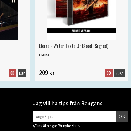
Eleine - Water Taste Of Blood (Signed)
Eleine
209 kr
CD
CD
KÖP
BOKA
Jag vill ha tips från Bengans
OK
Inställningar för nyhetsbrev