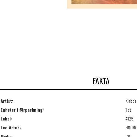
FAKTA
Artist:
Klabbe
Enheter i förpackning:
1 st
Label:
4125
Lev. Artnr.:
HOOB
Media:
CD