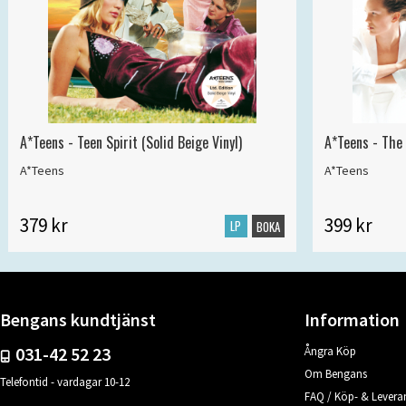
A*Teens - Teen Spirit (Solid Beige Vinyl)
A*Teens - The 
A*Teens
A*Teens
379 kr
399 kr
LP
BOKA
Bengans kundtjänst
Information
031-42 52 23
Ångra Köp
Om Bengans
Telefontid - vardagar 10-12
FAQ / Köp- & Leveran