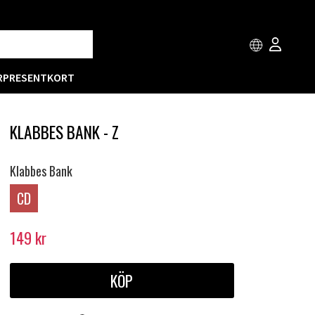
R
PRESENTKORT
KLABBES BANK - Z
Klabbes Bank
CD
149
kr
KÖP