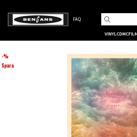
FAQ
VINYL
CD
MC
FIL
-
%
Spara