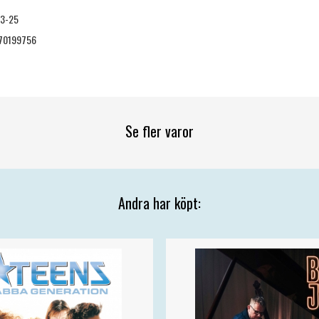
03-25
70199756
Se fler varor
Andra har köpt: