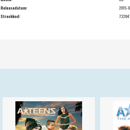
Releasedatum:
2015-
Streckkod:
73204