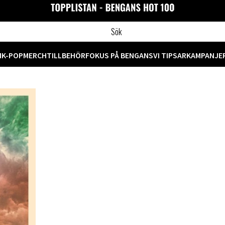
M
K-POP
MERCH
TILLBEHÖR
FOKUS PÅ BENGANS
VI TIPSAR
KAMPANJE