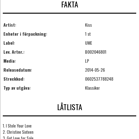
FAKTA
Artist:
Kiss
Enheter i förpackning:
1 st
Label:
UME
Lev. Artnr.:
B002046801
Media:
LP
Releasedatum:
2014-05-26
Streckkod:
0602537788248
Typ av utgåva:
Klassiker
LÅTLISTA
1. I Stole Your Love
2. Christine Sixteen
3. Got Love for Sale