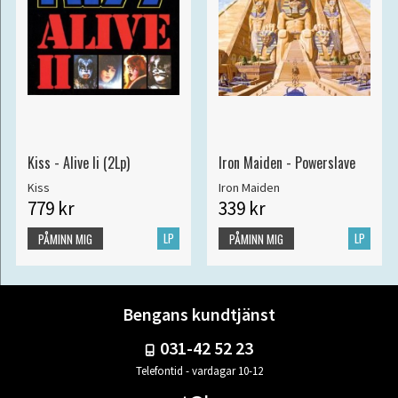
Kiss - Alive Ii (2Lp)
Iron Maiden - Powerslave
Kiss
Iron Maiden
779 kr
339 kr
LP
LP
PÅMINN MIG
PÅMINN MIG
Bengans kundtjänst
031-42 52 23
Telefontid - vardagar 10-12