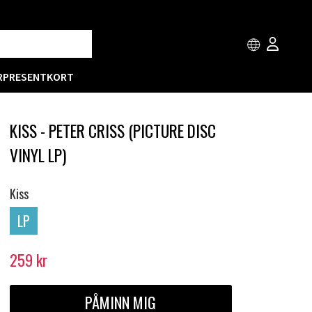
R
PRESENTKORT
KISS - PETER CRISS (PICTURE DISC
VINYL LP)
Kiss
LP
259
kr
PÅMINN MIG