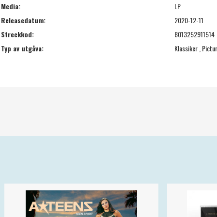
Media:
LP
Releasedatum:
2020-12-11
Streckkod:
8013252911514
Typ av utgåva:
Klassiker , Pictur