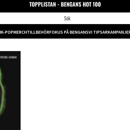
M
K-POP
MERCH
TILLBEHÖR
FOKUS PÅ BENGANS
VI TIPSAR
KAMPANJE