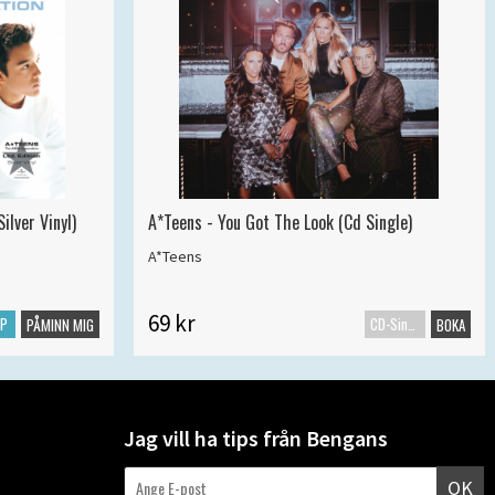
ilver Vinyl)
A*Teens - You Got The Look (Cd Single)
A*Teens
69 kr
LP
CD-Singel
PÅMINN MIG
BOKA
Jag vill ha tips från Bengans
OK