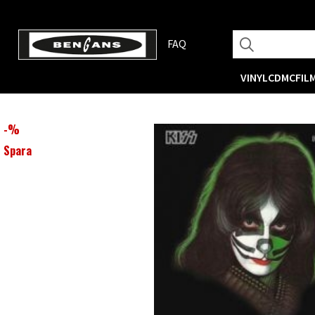
FAQ
VINYL
CD
MC
FIL
-
%
Spara