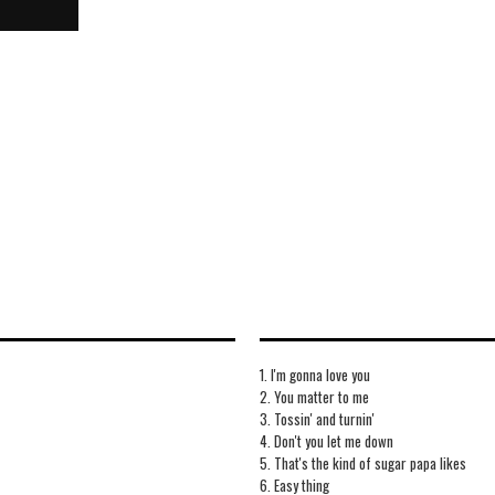
1. I'm gonna love you
2. You matter to me
3. Tossin' and turnin'
4. Don't you let me down
5. That's the kind of sugar papa likes
6. Easy thing