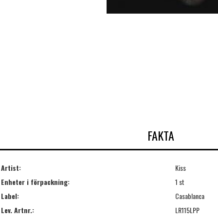
FAKTA
Artist:
Kiss
Enheter i förpackning:
1 st
Label:
Casablanca
Lev. Artnr.:
LR115LPP