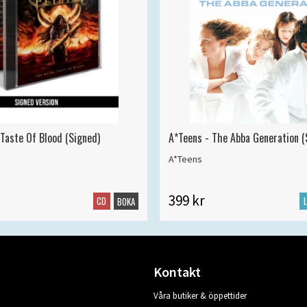
 Taste Of Blood (Signed)
A*Teens - The Abba Generation (S
A*Teens
399 kr
CD
BOKA
Kontakt
Våra butiker & öppettider