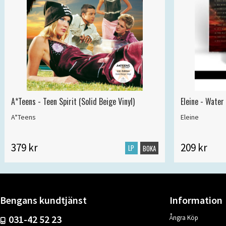
A*Teens - Teen Spirit (Solid Beige Vinyl)
Eleine - Water
A*Teens
Eleine
379 kr
209 kr
LP
BOKA
Bengans kundtjänst
Information
031-42 52 23
Ångra Köp