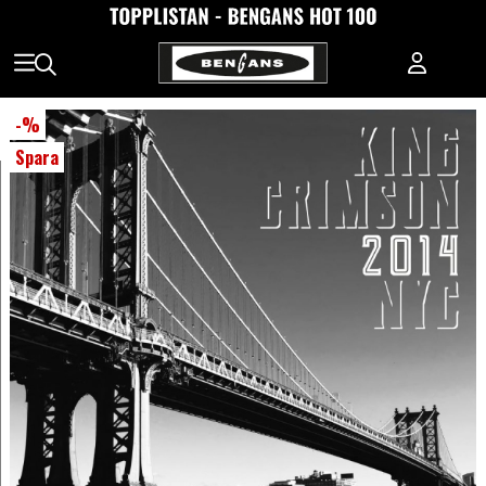
-
%
Spara