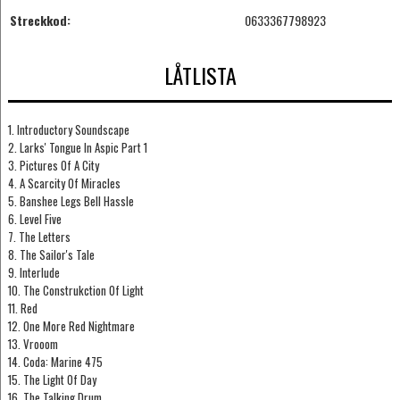
Streckkod:
0633367798923
LÅTLISTA
1. Introductory Soundscape
2. Larks' Tongue In Aspic Part 1
3. Pictures Of A City
4. A Scarcity Of Miracles
5. Banshee Legs Bell Hassle
6. Level Five
7. The Letters
8. The Sailor's Tale
9. Interlude
10. The Construkction Of Light
11. Red
12. One More Red Nightmare
13. Vrooom
14. Coda: Marine 475
15. The Light Of Day
16. The Talking Drum