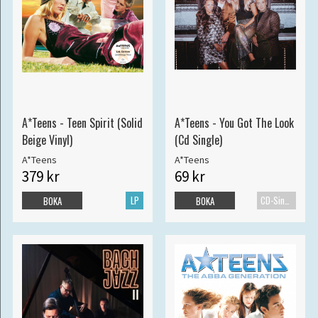
A*Teens - Teen Spirit (Solid
A*Teens - You Got The Look
Beige Vinyl)
(Cd Single)
A*Teens
A*Teens
379 kr
69 kr
LP
CD-Singel
BOKA
BOKA