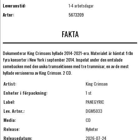
Leveranstid:
1-4 arbetsdagar
Artnr:
5673209
FAKTA
Dokumenterar King Crimsons hyllade 2014-2021-era. Materialet är hämtat från
fyra konserter i New York i september 2014. Inspelat under den omtalade
comebacken med den unika trumsektionen med tre trummisar, en av de mest
hyllade versionerna av King Crimson. 2 CD.
Artist:
King Crimson
Enheter i förpackning:
1 st
Label:
PANEGYRIC
Lev. Artnr.:
DGM5033
Media:
CD
Release:
Nyheter
Releasedatum:
2026-07-24