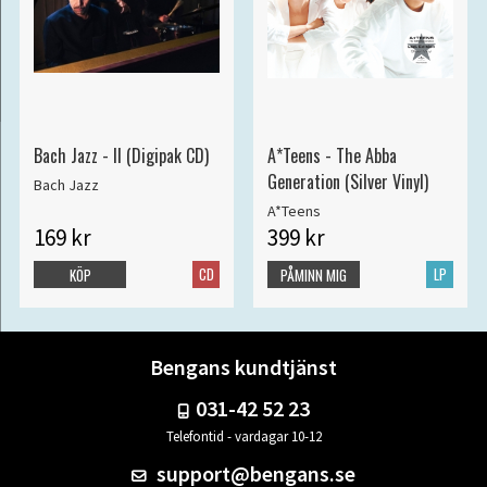
Bach Jazz - II (Digipak CD)
A*Teens - The Abba
Generation (Silver Vinyl)
Bach Jazz
A*Teens
169 kr
399 kr
CD
LP
KÖP
PÅMINN MIG
Bengans kundtjänst
031-42 52 23
Telefontid - vardagar 10-12
support@bengans.se