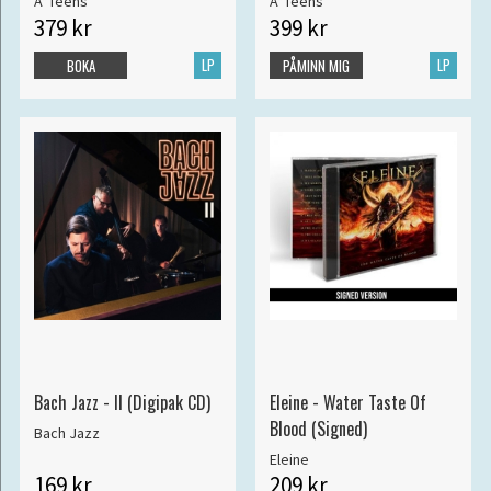
A*Teens
A*Teens
379 kr
399 kr
LP
LP
BOKA
PÅMINN MIG
Bach Jazz - II (Digipak CD)
Eleine - Water Taste Of
Blood (Signed)
Bach Jazz
Eleine
169 kr
209 kr