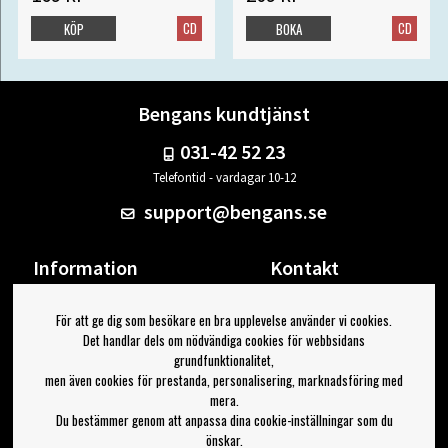
CD
CD
KÖP
BOKA
Bengans kundtjänst
031-42 52 23
Telefontid - vardagar 10-12
support@bengans.se
Information
Kontakt
Ångra Köp
Våra butiker & öppettider
För att ge dig som besökare en bra upplevelse använder vi cookies.
Om Bengans
Din sida
Det handlar dels om nödvändiga cookies för webbsidans
FAQ / Köp- & Leveransvillkor
Logga ut
grundfunktionalitet,
men även cookies för prestanda, personalisering, marknadsföring med
Jag vill ha tips från Bengans
mera.
Du bestämmer genom att anpassa dina cookie-inställningar som du
OK
önskar.