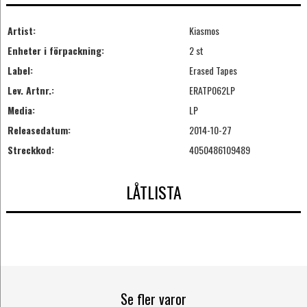
Artist:
Kiasmos
Enheter i förpackning:
2 st
Label:
Erased Tapes
Lev. Artnr.:
ERATP062LP
Media:
LP
Releasedatum:
2014-10-27
Streckkod:
4050486109489
LÅTLISTA
Se fler varor