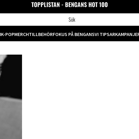
M
K-POP
MERCH
TILLBEHÖR
FOKUS PÅ BENGANS
VI TIPSAR
KAMPANJE