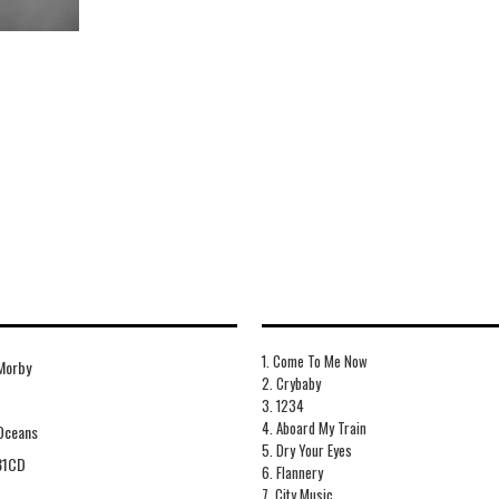
1. Come To Me Now
Morby
2. Crybaby
3. 1234
4. Aboard My Train
Oceans
5. Dry Your Eyes
31CD
6. Flannery
7. City Music