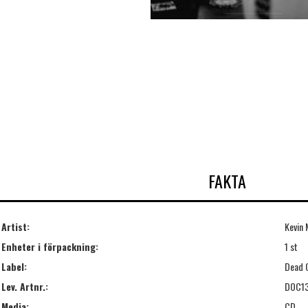
FAKTA
Artist:
Kevin 
Enheter i förpackning:
1 st
Label:
Dead 
Lev. Artnr.:
DOC1
Media:
CD