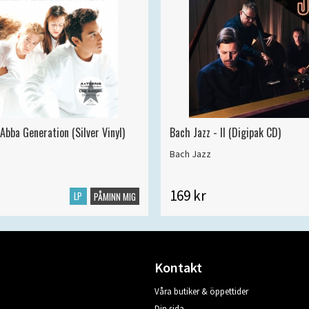
Abba Generation (Silver Vinyl)
Bach Jazz - II (Digipak CD)
Bach Jazz
169 kr
LP
PÅMINN MIG
Kontakt
Våra butiker & öppettider
Din sida