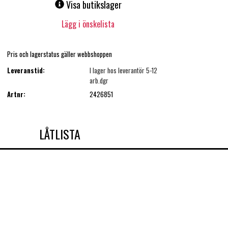
Visa butikslager
Lägg i önskelista
Pris och lagerstatus gäller webbshoppen
Leveranstid:
I lager hos leverantör 5-12
arb.dgr
Artnr:
2426851
LÅTLISTA