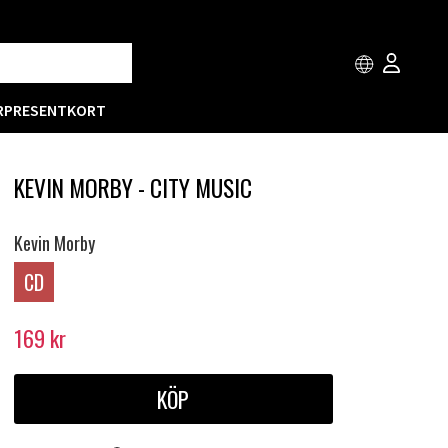
R
PRESENTKORT
KEVIN MORBY - CITY MUSIC
Kevin Morby
CD
169
kr
KÖP