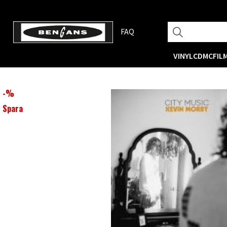
FAQ
VINYL
CD
MC
FIL
-
%
Spara