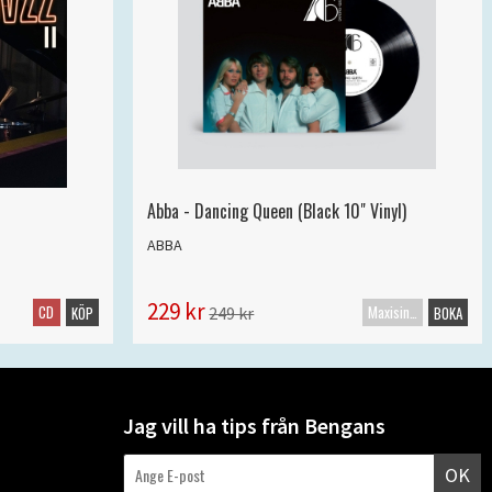
Abba - Dancing Queen (Black 10" Vinyl)
ABBA
229 kr
CD
Maxisingel
249 kr
KÖP
BOKA
Jag vill ha tips från Bengans
OK