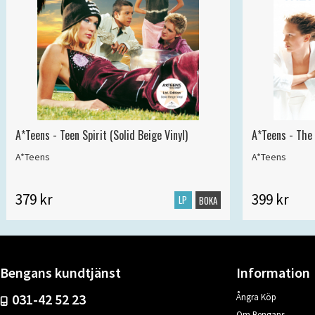
A*Teens - Teen Spirit (Solid Beige Vinyl)
A*Teens - The 
A*Teens
A*Teens
379 kr
399 kr
LP
BOKA
Bengans kundtjänst
Information
031-42 52 23
Ångra Köp
Om Bengans