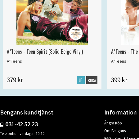
A*Teens - Teen Spirit (Solid Beige Vinyl)
A*Teens - The 
A*Teens
A*Teens
379 kr
399 kr
LP
BOKA
Bengans kundtjänst
Information
031-42 52 23
Ångra Köp
Om Bengans
Telefontid - vardagar 10-12
FAQ / Köp- & Leveran