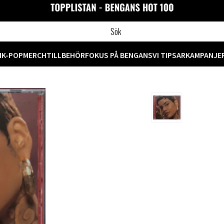
M
K-POP
MERCH
TILLBEHÖR
FOKUS PÅ BENGANS
VI TIPSAR
KAMPANJE