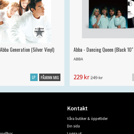
Abba Generation (Silver Vinyl)
Abba - Dancing Queen (Black 10" 
ABBA
229 kr
LP
249 kr
PÅMINN MIG
Kontakt
Våra butiker & öppettider
Din sida
svillkor
Logga ut