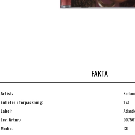
FAKTA
Artist:
Kehlani
Enheter i förpackning:
1 st
Label:
Atlant
Lev. Artnr.:
00756
Media:
CD