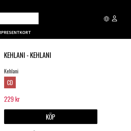
R
PRESENTKORT
KEHLANI - KEHLANI
Kehlani
CD
229
kr
KÖP