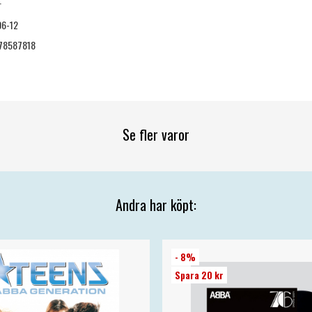
r
06-12
78587818
Se fler varor
Andra har köpt:
- 8%
Spara 20 kr