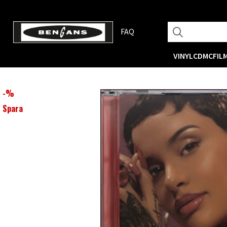
FAQ
VINYL
CD
MC
FIL
-
%
Spara