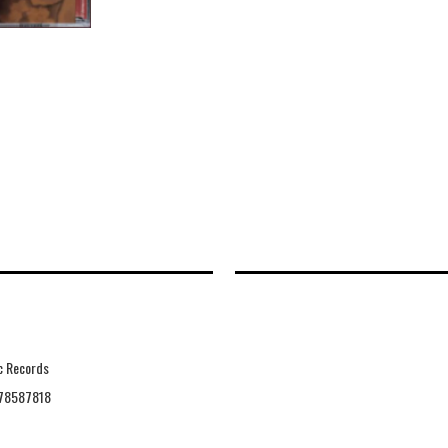
ic Records
78587818