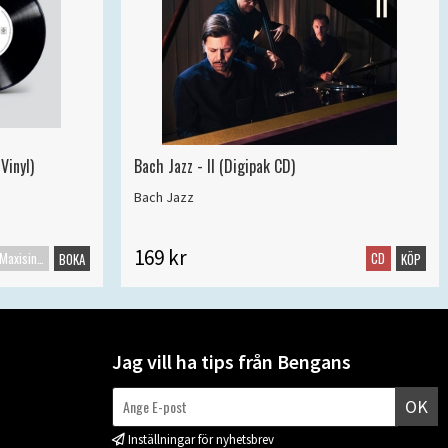
Vinyl)
Bach Jazz - II (Digipak CD)
Bach Jazz
169 kr
Maxisingel
CD
BOKA
KÖP
Jag vill ha tips från Bengans
OK
Inställningar för nyhetsbrev