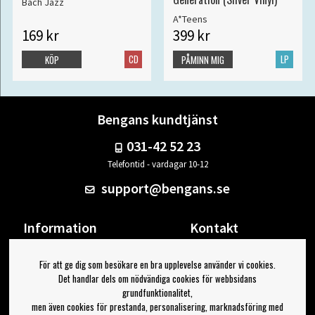
Bach Jazz
A*Teens
169 kr
399 kr
CD
LP
KÖP
PÅMINN MIG
Bengans kundtjänst
031-42 52 23
Telefontid - vardagar 10-12
support@bengans.se
Information
Kontakt
Ångra Köp
Våra butiker & öppettider
För att ge dig som besökare en bra upplevelse använder vi cookies.
Om Bengans
Din sida
Det handlar dels om nödvändiga cookies för webbsidans
FAQ / Köp- & Leveransvillkor
Logga ut
grundfunktionalitet,
men även cookies för prestanda, personalisering, marknadsföring med