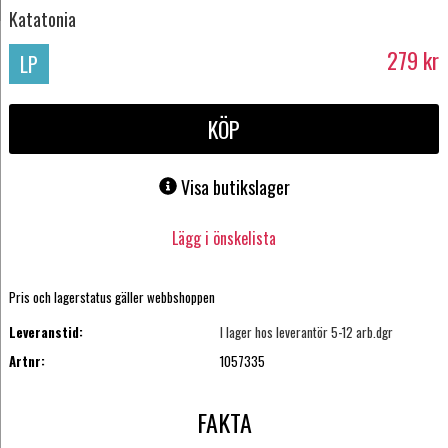
Katatonia
279
kr
LP
KÖP
Visa butikslager
Lägg i önskelista
Pris och lagerstatus gäller webbshoppen
Leveranstid:
I lager hos leverantör 5-12 arb.dgr
Artnr:
1057335
FAKTA