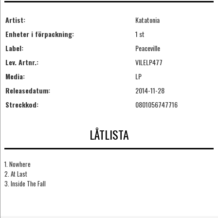
Artist:
Katatonia
Enheter i förpackning:
1 st
Label:
Peaceville
Lev. Artnr.:
VILELP477
Media:
LP
Releasedatum:
2014-11-28
Streckkod:
0801056747716
LÅTLISTA
1. Nowhere
2. At Last
3. Inside The Fall