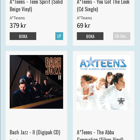
A*Teens - Teen Spirit (Solid
A*Teens - You Got The Look
Beige Vinyl)
(Cd Single)
A*Teens
A*Teens
379 kr
69 kr
LP
CD-Singel
BOKA
BOKA
Bach Jazz - II (Digipak CD)
A*Teens - The Abba
Generation (Silver Vinyl)