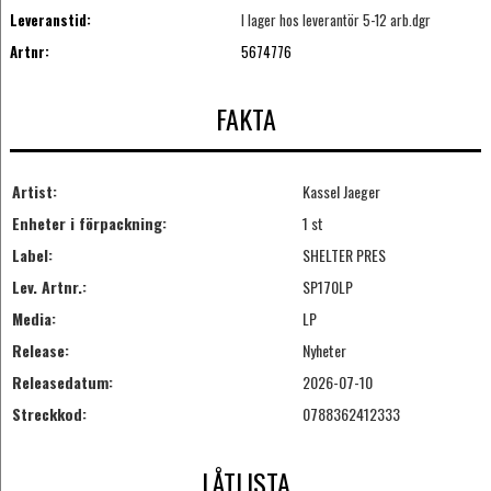
Leveranstid:
I lager hos leverantör 5-12 arb.dgr
Artnr:
5674776
FAKTA
Artist:
Kassel Jaeger
Enheter i förpackning:
1 st
Label:
SHELTER PRES
Lev. Artnr.:
SP170LP
Media:
LP
Release:
Nyheter
Releasedatum:
2026-07-10
Streckkod:
0788362412333
LÅTLISTA