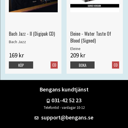
Bach Jazz - II (Digipak CD)
Eleine - Water Taste Of
Blood (Signed)
Bach Jazz
Eleine
169 kr
209 kr
CD
CD
KÖP
BOKA
Bengans kundtjänst
031-42 52 23
Telefontid - vardagar 10-12
support@bengans.se