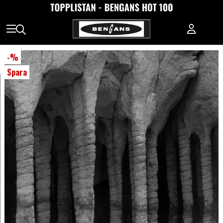
-
%
Spara