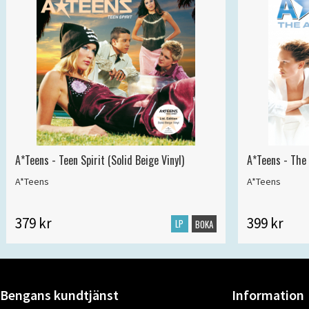
A*Teens - Teen Spirit (Solid Beige Vinyl)
A*Teens - The 
A*Teens
A*Teens
379 kr
399 kr
LP
BOKA
Bengans kundtjänst
Information