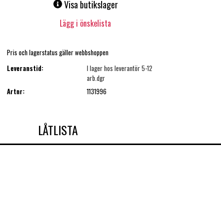
Visa butikslager
Lägg i önskelista
Pris och lagerstatus gäller webbshoppen
Leveranstid:
I lager hos leverantör 5-12
arb.dgr
Artnr:
1131996
LÅTLISTA