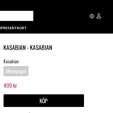
R
PRESENTKORT
KASABIAN - KASABIAN
Kasabian
Maxisingel
499
kr
KÖP