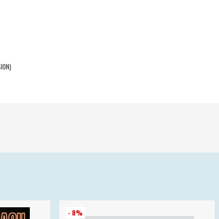
SION)
- 8%