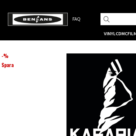
FAQ
VINYL
CD
MC
FIL
-
%
Spara