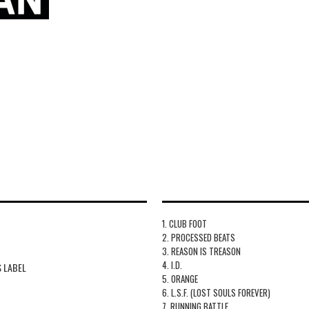
1. CLUB FOOT
2. PROCESSED BEATS
3. REASON IS TREASON
4. I.D.
 LABEL
5. ORANGE
1
6. L.S.F. (LOST SOULS FOREVER)
7. RUNNING BATTLE