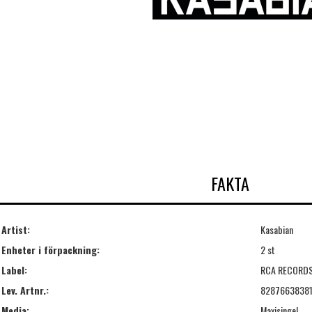
FAKTA
Artist:
Kasabian
Enheter i förpackning:
2 st
Label:
RCA RECORDS
Lev. Artnr.:
8287663838
Media:
Maxisingel