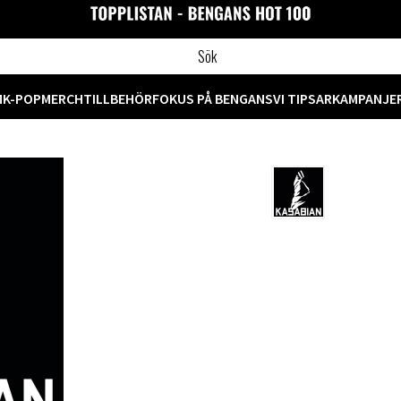
M
K-POP
MERCH
TILLBEHÖR
FOKUS PÅ BENGANS
VI TIPSAR
KAMPANJE