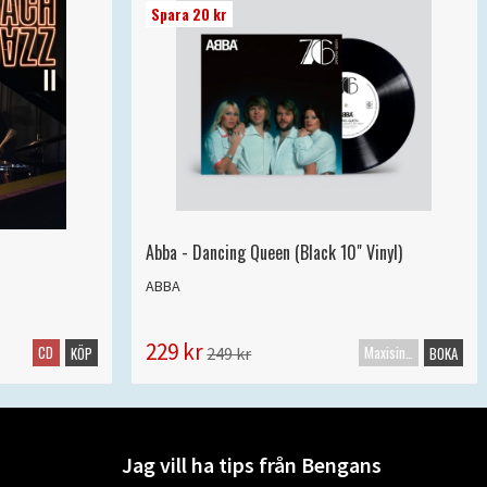
Spara 20 kr
Abba - Dancing Queen (Black 10" Vinyl)
ABBA
229 kr
CD
Maxisingel
249 kr
KÖP
BOKA
Jag vill ha tips från Bengans