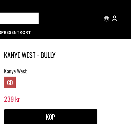
R
PRESENTKORT
KANYE WEST - BULLY
Kanye West
CD
239
kr
KÖP