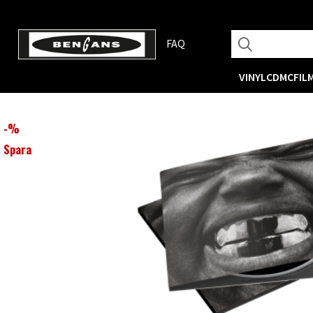
FAQ
VINYL
CD
MC
FIL
-
%
Spara