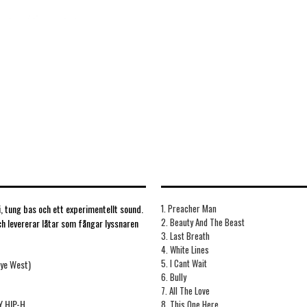
, tung bas och ett experimentellt sound.
1. Preacher Man
2. Beauty And The Beast
h levererar låtar som fångar lyssnaren
3. Last Breath
4. White Lines
5. I Cant Wait
nye West)
6. Bully
7. All The Love
 HIP-H
8. This One Here