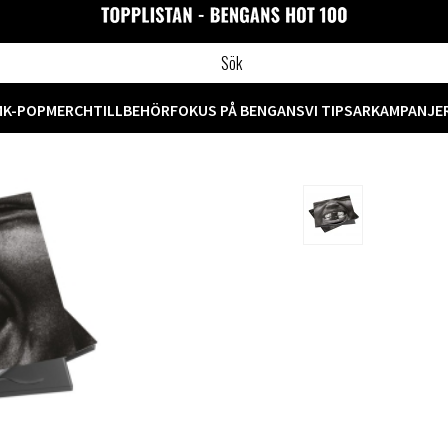
M
K-POP
MERCH
TILLBEHÖR
FOKUS PÅ BENGANS
VI TIPSAR
KAMPANJE