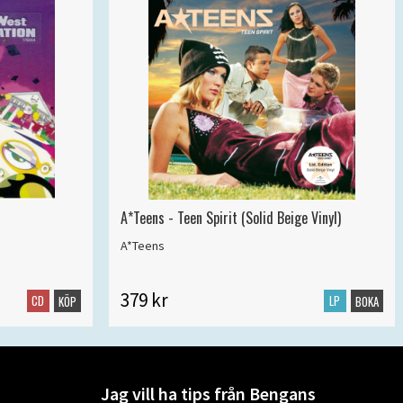
A*Teens - Teen Spirit (Solid Beige Vinyl)
A*Teens
379 kr
CD
LP
KÖP
BOKA
Jag vill ha tips från Bengans