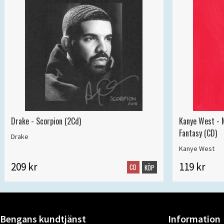
Drake - Scorpion (2Cd)
Kanye West - 
Fantasy (CD)
Drake
Kanye West
209 kr
119 kr
CD
KÖP
Bengans kundtjänst
Information