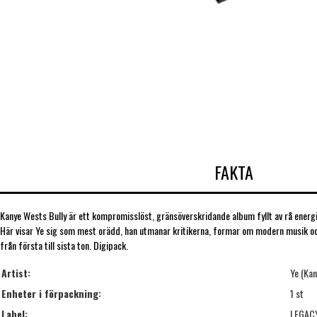
FAKTA
Kanye Wests Bully är ett kompromisslöst, gränsöverskridande album fyllt av rå energi
Här visar Ye sig som mest orädd, han utmanar kritikerna, formar om modern musik oc
från första till sista ton. Digipack.
Artist:
Ye (Ka
Enheter i förpackning:
1 st
Label:
LEGACY