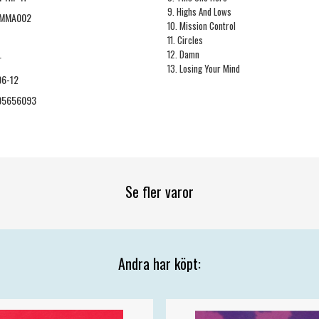
9. Highs And Lows
MMA002
10. Mission Control
11. Circles
12. Damn
r
13. Losing Your Mind
06-12
05656093
Se fler varor
Andra har köpt: