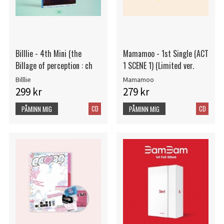
Billlie - 4th Mini (the
Mamamoo - 1st Single (ACT
Billage of perception : ch
1 SCENE 1) (Limited ver.
Billlie
Mamamoo
299 kr
279 kr
CD
CD
PÅMINN MIG
PÅMINN MIG