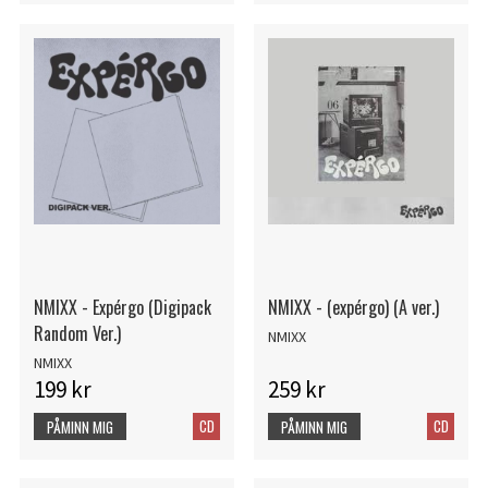
NMIXX - Expérgo (Digipack
NMIXX - (expérgo) (A ver.)
Random Ver.)
NMIXX
NMIXX
199 kr
259 kr
CD
CD
PÅMINN MIG
PÅMINN MIG