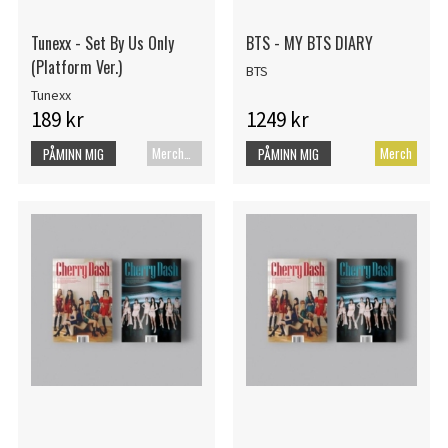
Tunexx - Set By Us Only
BTS - MY BTS DIARY
(Platform Ver.)
BTS
Tunexx
189 kr
1249 kr
Merch+Code
Merch
PÅMINN MIG
PÅMINN MIG