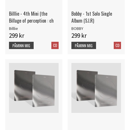
Billlie - 4th Mini (the
Bobby - 1st Solo Single
Billage of perception : ch
Album (S.I.R)
Billlie
BOBBY
299 kr
299 kr
CD
CD
PÅMINN MIG
PÅMINN MIG