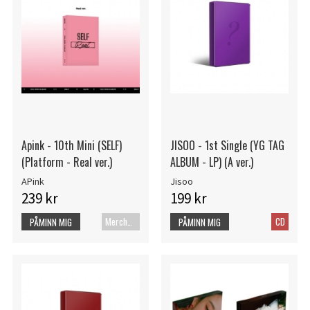
Apink - 10th Mini (SELF)
JISOO - 1st Single (YG TAG
(Platform - Real ver.)
ALBUM - LP) (A ver.)
APink
Jisoo
239 kr
199 kr
Merch+Code
CD
PÅMINN MIG
PÅMINN MIG