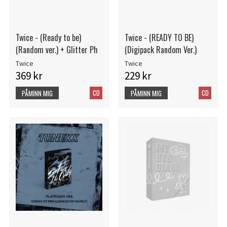
Twice - (Ready to be)
Twice - (READY TO BE)
(Random ver.) + Glitter Ph
(Digipack Random Ver.)
Twice
Twice
369 kr
229 kr
CD
CD
PÅMINN MIG
PÅMINN MIG