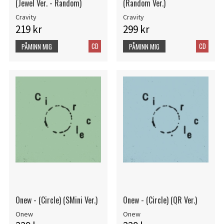
(Jewel Ver. - Random)
(Random Ver.)
Cravity
Cravity
219 kr
299 kr
CD
CD
PÅMINN MIG
PÅMINN MIG
Onew - (Circle) (SMini Ver.)
Onew - (Circle) (QR Ver.)
Onew
Onew