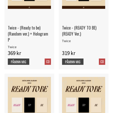
Twice - (Ready to be)
Twice - (READY TO BE)
(Random ver.) + Hologram
(READY Ver.)
P
Twice
Twice
369 kr
319 kr
CD
CD
PÅMINN MIG
PÅMINN MIG