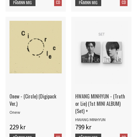
CD
CD
PÅMINN MIG
PÅMINN MIG
Onew - (Circle) (Digipack
HWANG MINHYUN - (Truth
Ver.)
or Lie) (1st MINI ALBUM)
(Set) +
Onew
HWANG MINHYUN
229 kr
799 kr