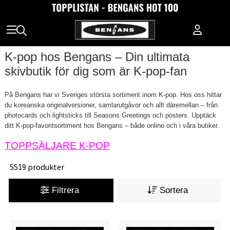
K‑pop hos Bengans – Din ultimata
skivbutik för dig som är K‑pop-fan
På Bengans har vi Sveriges största sortiment inom K‑pop. Hos oss hittar
du koreanska originalversioner, samlarutgåvor och allt däremellan – från
photocards och lightsticks till Seasons Greetings och posters. Upptäck
ditt K‑pop-favoritsortiment hos Bengans – både online och i våra butiker.
TOPPSÄLJARE K-POP
5519 produkter
Filtrera
Sortera