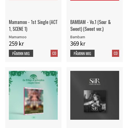
Mamamoo - 1st Single (ACT
BAMBAM - Vo.1 (Sour &
1, SCENE 1)
Sweet) (Sweet ver.)
Mamamoo
Bambam
259 kr
369 kr
CD
CD
PÅMINN MIG
PÅMINN MIG