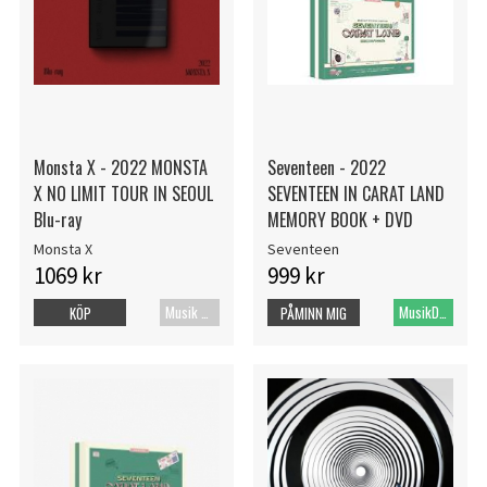
Monsta X - 2022 MONSTA
Seventeen - 2022
X NO LIMIT TOUR IN SEOUL
SEVENTEEN IN CARAT LAND
Blu-ray
MEMORY BOOK + DVD
Monsta X
Seventeen
1069 kr
999 kr
Musik Blu-Ray
MusikDVD
KÖP
PÅMINN MIG