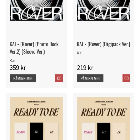
KAI - (Rover) (Photo Book
KAI - (Rover) (Digipack Ver.)
Ver.2) (Sleeve Ver.)
Kai
Kai
359 kr
219 kr
CD
CD
PÅMINN MIG
PÅMINN MIG