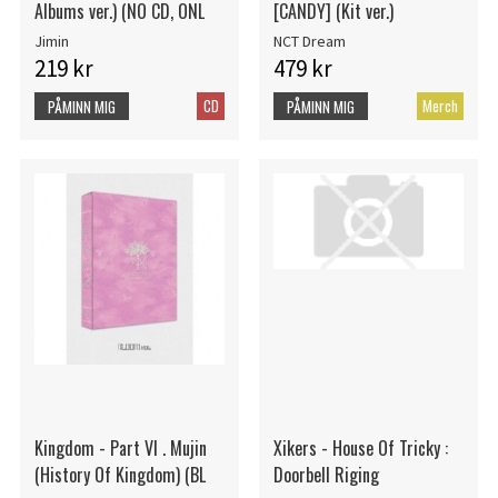
Albums ver.) (NO CD, ONL
[CANDY] (Kit ver.)
Jimin
NCT Dream
219 kr
479 kr
CD
Merch
PÅMINN MIG
PÅMINN MIG
Kingdom - Part VI . Mujin
Xikers - House Of Tricky :
(History Of Kingdom) (BL
Doorbell Riging