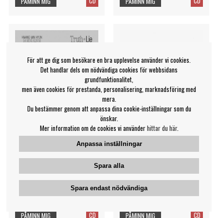
CD
CD
PÅMINN MIG
PÅMINN MIG
För att ge dig som besökare en bra upplevelse använder vi cookies.
Det handlar dels om nödvändiga cookies för webbsidans
grundfunktionalitet,
men även cookies för prestanda, personalisering, marknadsföring med
mera.
Du bestämmer genom att anpassa dina cookie-inställningar som du
önskar.
Mer information om de cookies vi använder
hittar du här
.
Anpassa inställningar
HWANG MIN HYUN - (Truth
HWANG MINHYUN - (Truth
or Lie) - 1st MINI ALBUM
or Lie) 1st MINI ALBUM
Spara alla
(Weverse
(Weverse Albums ver.) +
Photocard
HWANG MIN HYUN
HWANG MINHYUN
Spara endast nödvändiga
199 kr
249 kr
CD
CD
PÅMINN MIG
PÅMINN MIG