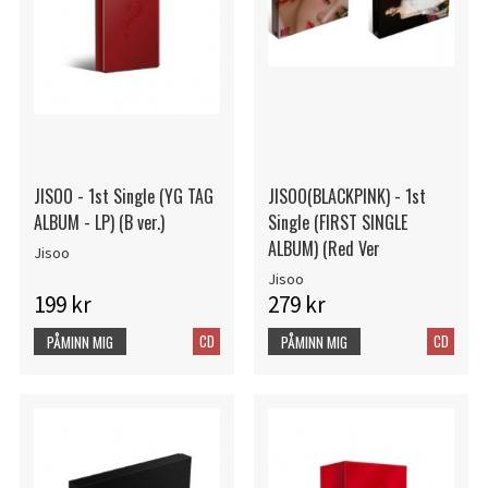
JISOO - 1st Single (YG TAG
JISOO(BLACKPINK) - 1st
ALBUM - LP) (B ver.)
Single (FIRST SINGLE
ALBUM) (Red Ver
Jisoo
Jisoo
199 kr
279 kr
CD
CD
PÅMINN MIG
PÅMINN MIG