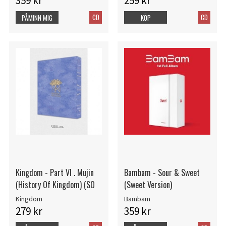
359 kr
259 kr
CD
CD
PÅMINN MIG
KÖP
Kingdom - Part VI . Mujin
Bambam - Sour & Sweet
(History Of Kingdom) (SO
(Sweet Version)
Kingdom
Bambam
279 kr
359 kr