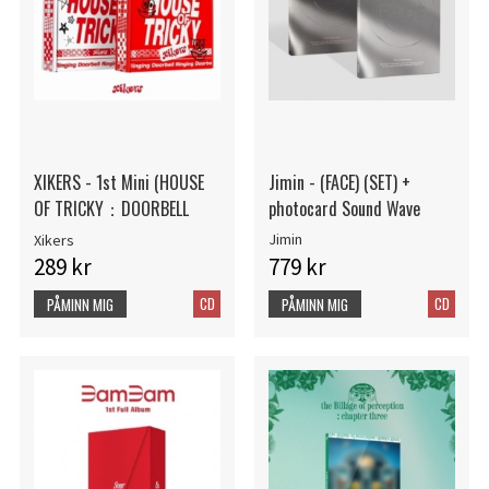
XIKERS - 1st Mini (HOUSE
Jimin - (FACE) (SET) +
OF TRICKY：DOORBELL
photocard Sound Wave
Jimin
Xikers
289 kr
779 kr
CD
CD
PÅMINN MIG
PÅMINN MIG