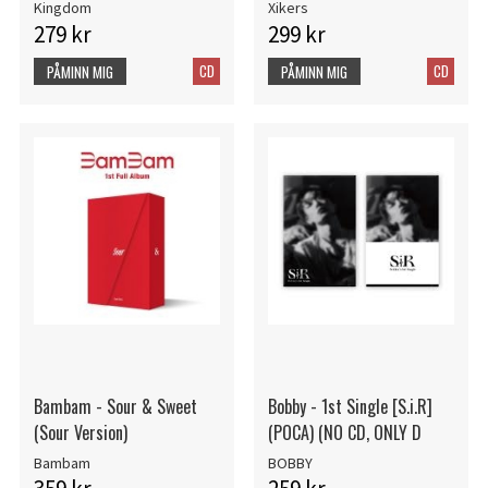
Kingdom
Xikers
279 kr
299 kr
CD
CD
PÅMINN MIG
PÅMINN MIG
Bambam - Sour & Sweet
Bobby - 1st Single [S.i.R]
(Sour Version)
(POCA) (NO CD, ONLY D
Bambam
BOBBY