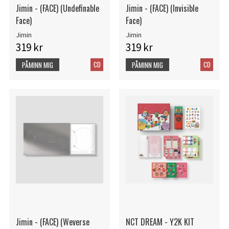
Jimin - (FACE) (Undefinable
Jimin - (FACE) (Invisible
Face)
Face)
Jimin
Jimin
319 kr
319 kr
CD
CD
PÅMINN MIG
PÅMINN MIG
Jimin - (FACE) (Weverse
NCT DREAM - Y2K KIT