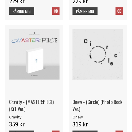
229 kr
229 kr
CD
CD
PÅMINN MIG
PÅMINN MIG
Cravity - (MASTER:PIECE)
Onew - (Circle) (Photo Book
(KiT Ver.)
Ver.)
Cravity
Onew
359 kr
319 kr