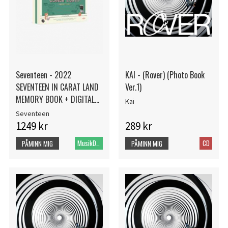
Seventeen - 2022
KAI - (Rover) (Photo Book
SEVENTEEN IN CARAT LAND
Ver.1)
MEMORY BOOK + DIGITAL
Kai
CODE
Seventeen
1249 kr
289 kr
MusikDVD
CD
PÅMINN MIG
PÅMINN MIG