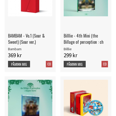
BAMBAM - Vo.1 (Sour &
Billlie - 4th Mini (the
Sweet) (Sour ver.)
Billage of perception : ch
Bambam
Billlie
369 kr
299 kr
CD
CD
PÅMINN MIG
PÅMINN MIG