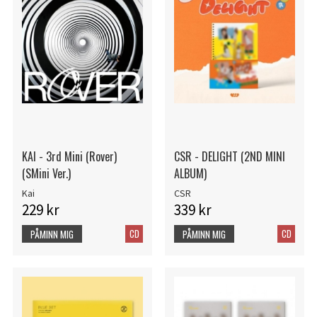
KAI - 3rd Mini (Rover)
CSR - DELIGHT (2ND MINI
(SMini Ver.)
ALBUM)
Kai
CSR
229 kr
339 kr
CD
CD
PÅMINN MIG
PÅMINN MIG