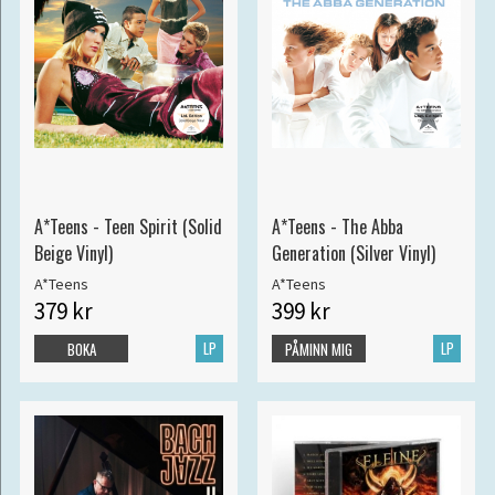
A*Teens - Teen Spirit (Solid
A*Teens - The Abba
Beige Vinyl)
Generation (Silver Vinyl)
A*Teens
A*Teens
379 kr
399 kr
LP
LP
BOKA
PÅMINN MIG