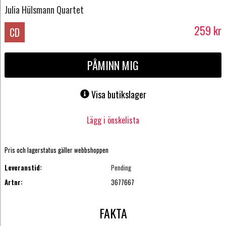
Julia Hülsmann Quartet
259
kr
CD
PÅMINN MIG
Visa butikslager
Lägg i önskelista
Pris och lagerstatus gäller webbshoppen
Leveranstid:
Pending
Artnr:
3677667
FAKTA