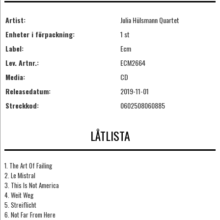
Artist:
Julia Hülsmann Quartet
Enheter i förpackning:
1 st
Label:
Ecm
Lev. Artnr.:
ECM2664
Media:
CD
Releasedatum:
2019-11-01
Streckkod:
0602508060885
LÅTLISTA
1. The Art Of Failing
2. Le Mistral
3. This Is Not America
4. Weit Weg
5. Streiflicht
6. Not Far From Here