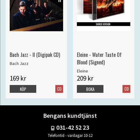
Bach Jazz - II (Digipak CD)
Eleine - Water Taste Of
Blood (Signed)
Bach Jazz
Eleine
169 kr
209 kr
CD
CD
KÖP
BOKA
Bengans kundtjänst
031-42 52 23
Telefontid - vardagar 10-12