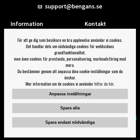
support@bengans.se
Information
Kontakt
Ångra Köp
Våra butiker & öppettider
För att ge dig som besökare en bra upplevelse använder vi cookies.
Om Bengans
Din sida
Det handlar dels om nödvändiga cookies för webbsidans
FAQ / Köp- & Leveransvillkor
Logga ut
grundfunktionalitet,
men även cookies för prestanda, personalisering, marknadsföring med
Jag vill ha tips från Bengans
mera.
Du bestämmer genom att anpassa dina cookie-inställningar som du
OK
önskar.
Mer information om de cookies vi använder
hittar du här
.
Inställningar för nyhetsbrev
Anpassa inställningar
Följ oss på:
Spara alla
Spara endast nödvändiga
Copyright 2023 Bengans E-Handel | Est. 1974