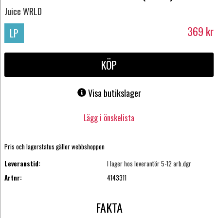
Juice WRLD
369
kr
LP
KÖP
Visa butikslager
Lägg i önskelista
Pris och lagerstatus gäller webbshoppen
Leveranstid:
I lager hos leverantör 5-12 arb.dgr
Artnr:
4143311
FAKTA