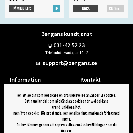
LP
CD-Singel
PÅMINN MIG
BOKA
Bengans kundtjänst
031-42 52 23
Telefontid - vardagar 10-12
support@bengans.se
Information
Kontakt
Ångra Köp
Våra butiker & öppettider
För att ge dig som besökare en bra upplevelse använder vi cookies.
Om Bengans
Din sida
Det handlar dels om nödvändiga cookies för webbsidans
FAQ / Köp- & Leveransvillkor
Logga ut
grundfunktionalitet,
men även cookies för prestanda, personalisering, marknadsföring med
Jag vill ha tips från Bengans
mera.
Du bestämmer genom att anpassa dina cookie-inställningar som du
OK
önskar.