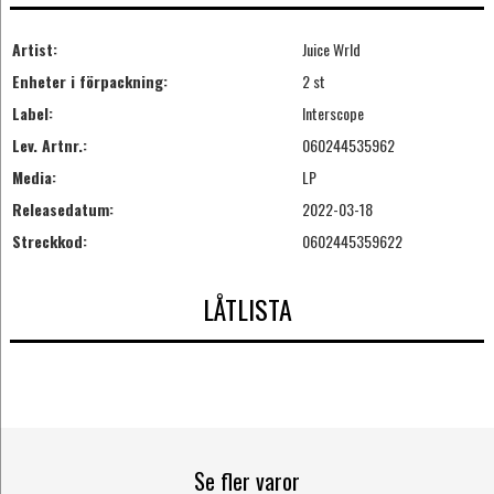
Artist:
Juice Wrld
Enheter i förpackning:
2 st
Label:
Interscope
Lev. Artnr.:
060244535962
Media:
LP
Releasedatum:
2022-03-18
Streckkod:
0602445359622
LÅTLISTA
Se fler varor