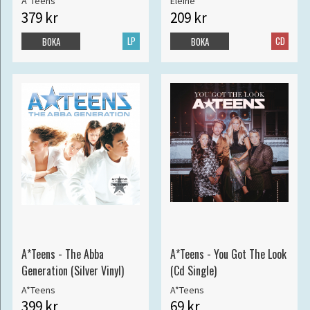
A*Teens
Eleine
379 kr
209 kr
LP
CD
BOKA
BOKA
A*Teens - The Abba
A*Teens - You Got The Look
Generation (Silver Vinyl)
(Cd Single)
A*Teens
A*Teens
399 kr
69 kr