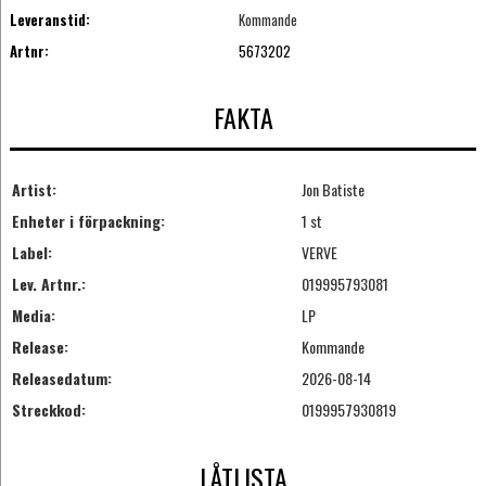
Leveranstid:
Kommande
Artnr:
5673202
FAKTA
Artist:
Jon Batiste
Enheter i förpackning:
1 st
Label:
VERVE
Lev. Artnr.:
019995793081
Media:
LP
Release:
Kommande
Releasedatum:
2026-08-14
Streckkod:
0199957930819
LÅTLISTA