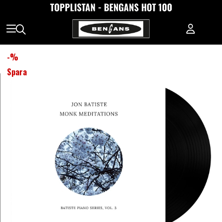
-
%
Spara