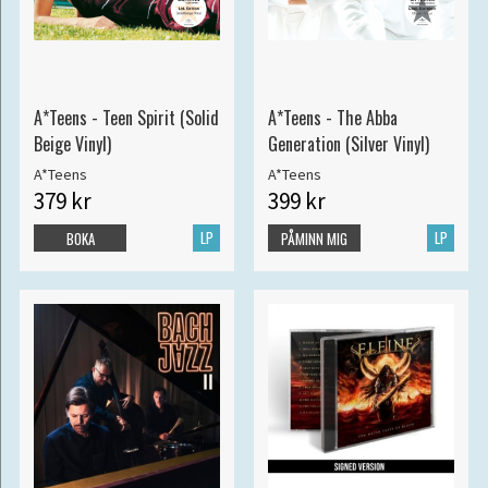
A*Teens - Teen Spirit (Solid
A*Teens - The Abba
Beige Vinyl)
Generation (Silver Vinyl)
A*Teens
A*Teens
379 kr
399 kr
LP
LP
BOKA
PÅMINN MIG