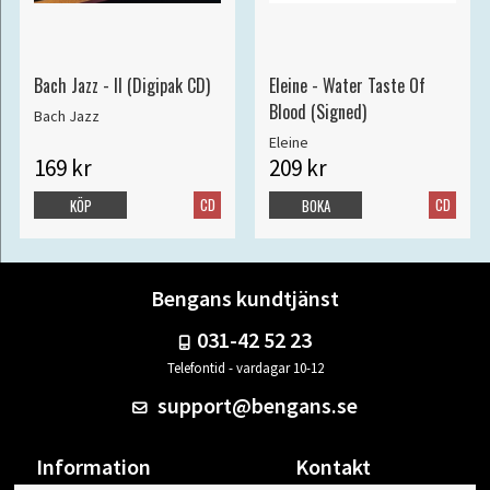
Bach Jazz - II (Digipak CD)
Eleine - Water Taste Of
Blood (Signed)
Bach Jazz
Eleine
169 kr
209 kr
CD
CD
KÖP
BOKA
Bengans kundtjänst
031-42 52 23
Telefontid - vardagar 10-12
support@bengans.se
Information
Kontakt