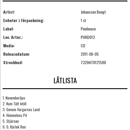
Artist:
Johansson Bengt
Enheter i förpackning:
1 st
Label:
Pinehouse
Lev. Artnr.:
PHRD012
Media:
CD
Releasedatum:
2011-06-05
Streckkod:
7320470121580
LÅTLISTA
1. Novemberljus
2. Kom Tätt Intill
3. Genom Vargarnas Land
4. Himmelens Pil
5. Stjärnan
6. O, Kärlek Ren