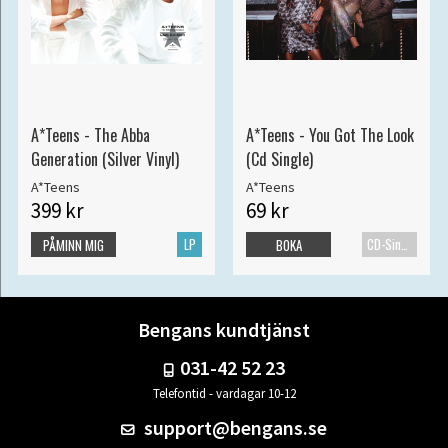
A*Teens - The Abba
A*Teens - You Got The Look
Generation (Silver Vinyl)
(Cd Single)
A*Teens
A*Teens
399 kr
69 kr
LP
CD-Singel
PÅMINN MIG
BOKA
Bengans kundtjänst
031-42 52 23
Telefontid - vardagar 10-12
support@bengans.se