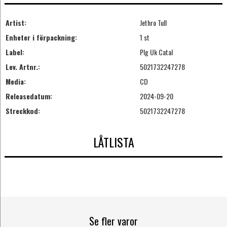
Artist:
Jethro Tull
Enheter i förpackning:
1 st
Label:
Plg Uk Catal
Lev. Artnr.:
5021732247278
Media:
CD
Releasedatum:
2024-09-20
Streckkod:
5021732247278
LÅTLISTA
Se fler varor