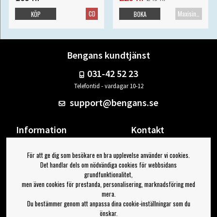
CD
Maxisingel
KÖP
BOKA
Bengans kundtjänst
031-42 52 23
Telefontid - vardagar 10-12
support@bengans.se
Information
Kontakt
Ångra Köp
Våra butiker & öppettider
För att ge dig som besökare en bra upplevelse använder vi cookies.
Om Bengans
Din sida
Det handlar dels om nödvändiga cookies för webbsidans
FAQ / Köp- & Leveransvillkor
Logga ut
grundfunktionalitet,
men även cookies för prestanda, personalisering, marknadsföring med
Jag vill ha tips från Bengans
mera.
Du bestämmer genom att anpassa dina cookie-inställningar som du
OK
önskar.