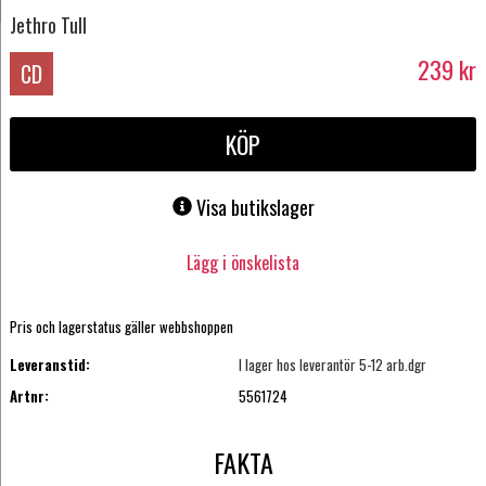
Jethro Tull
239
kr
CD
KÖP
Visa butikslager
Lägg i önskelista
Pris och lagerstatus gäller webbshoppen
Leveranstid:
I lager hos leverantör 5-12 arb.dgr
Artnr:
5561724
FAKTA