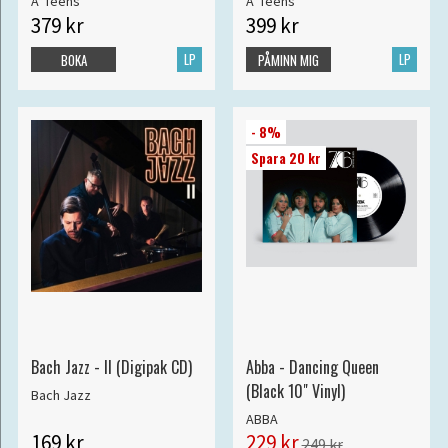
A*Teens
A*Teens
379 kr
399 kr
LP
LP
BOKA
PÅMINN MIG
- 8%
Spara 20 kr
Bach Jazz - II (Digipak CD)
Abba - Dancing Queen
(Black 10" Vinyl)
Bach Jazz
ABBA
169 kr
229 kr
249 kr