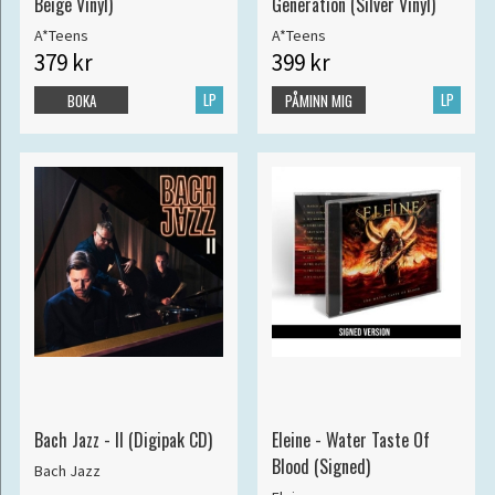
Beige Vinyl)
Generation (Silver Vinyl)
A*Teens
A*Teens
379 kr
399 kr
LP
LP
BOKA
PÅMINN MIG
Bach Jazz - II (Digipak CD)
Eleine - Water Taste Of
Blood (Signed)
Bach Jazz