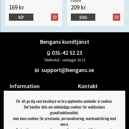
Eleine
169 kr
209 kr
CD
CD
KÖP
BOKA
Bengans kundtjänst
031-42 52 23
Telefontid - vardagar 10-12
support@bengans.se
Information
Kontakt
Ångra Köp
Våra butiker & öppettider
För att ge dig som besökare en bra upplevelse använder vi cookies.
Om Bengans
Din sida
Det handlar dels om nödvändiga cookies för webbsidans
FAQ / Köp- & Leveransvillkor
Logga ut
grundfunktionalitet,
men även cookies för prestanda, personalisering, marknadsföring med
Jag vill ha tips från Bengans
mera.