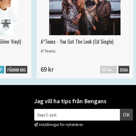
ilver Vinyl)
A*Teens - You Got The Look (Cd Single)
A*Teens
69 kr
LP
CD-Singel
PÅMINN MIG
BOKA
Jag vill ha tips från Bengans
OK
Inställningar för nyhetsbrev