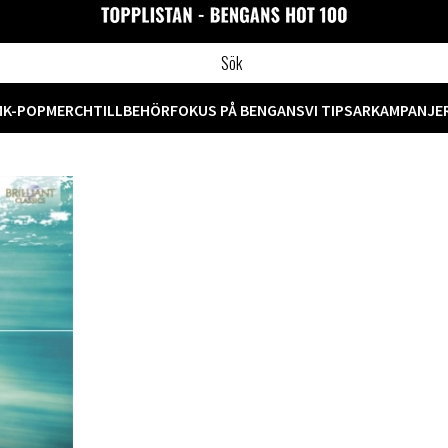
M
K-POP
MERCH
TILLBEHÖR
FOKUS PÅ BENGANS
VI TIPSAR
KAMPANJE