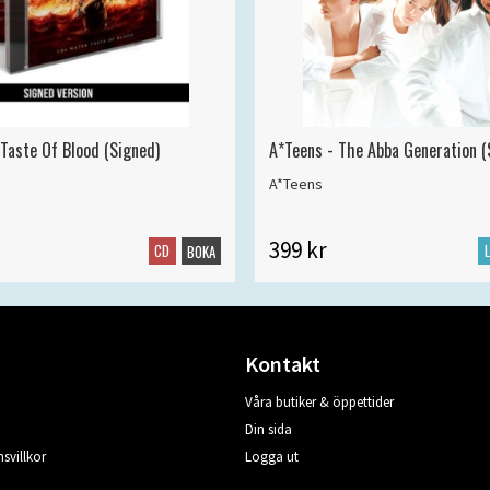
 Taste Of Blood (Signed)
A*Teens - The Abba Generation (S
A*Teens
399 kr
CD
BOKA
Kontakt
Våra butiker & öppettider
Din sida
svillkor
Logga ut