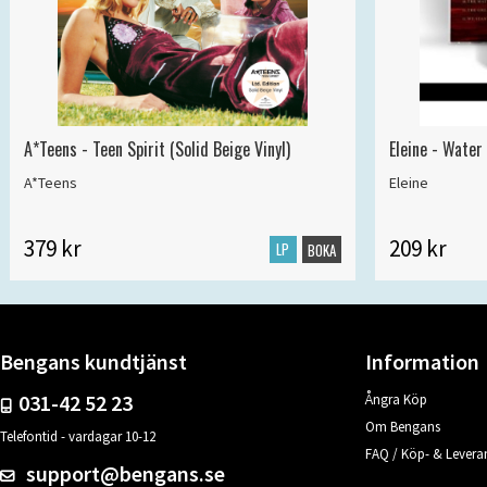
A*Teens - Teen Spirit (Solid Beige Vinyl)
Eleine - Water
A*Teens
Eleine
379 kr
209 kr
LP
BOKA
Bengans kundtjänst
Information
031-42 52 23
Ångra Köp
Om Bengans
Telefontid - vardagar 10-12
FAQ / Köp- & Leveran
support@bengans.se