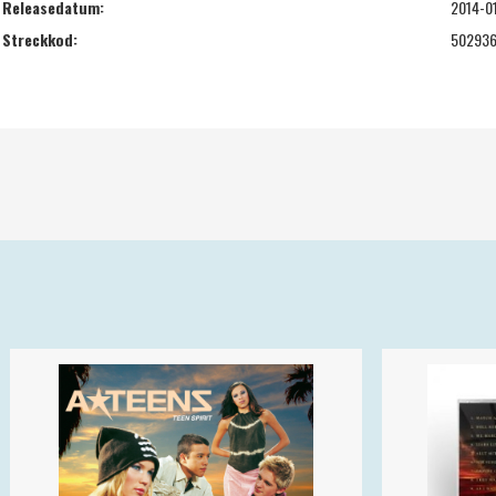
Releasedatum:
2014-0
Streckkod:
50293