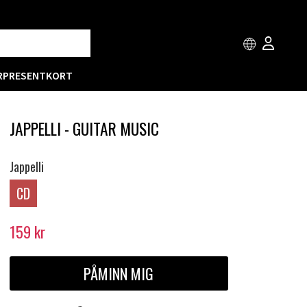
R
PRESENTKORT
JAPPELLI - GUITAR MUSIC
Jappelli
CD
159
kr
PÅMINN MIG