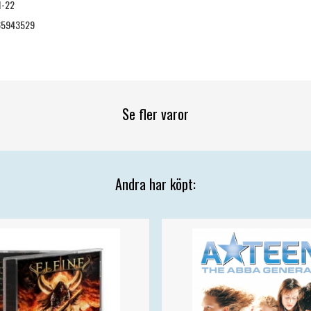
1-22
65943529
Se fler varor
Andra har köpt: