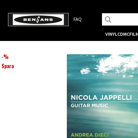
FAQ
VINYL
CD
MC
FIL
-
%
Spara