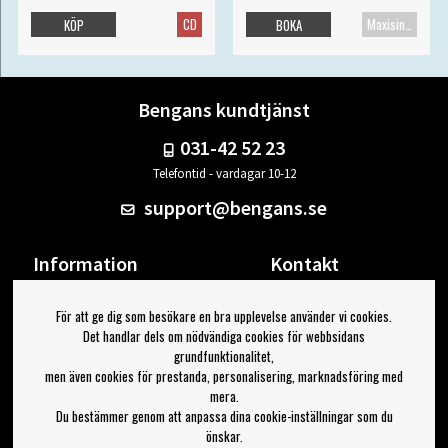
CD
Maxisingel
KÖP
BOKA
Bengans kundtjänst
031-42 52 23
Telefontid - vardagar 10-12
support@bengans.se
Information
Kontakt
Ångra Köp
Våra butiker & öppettider
För att ge dig som besökare en bra upplevelse använder vi cookies.
Om Bengans
Din sida
Det handlar dels om nödvändiga cookies för webbsidans
FAQ / Köp- & Leveransvillkor
Logga ut
grundfunktionalitet,
men även cookies för prestanda, personalisering, marknadsföring med
Jag vill ha tips från Bengans
mera.
Du bestämmer genom att anpassa dina cookie-inställningar som du
OK
önskar.