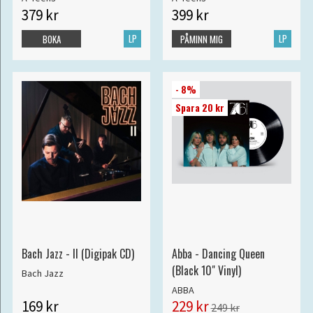
379 kr
399 kr
LP
LP
BOKA
PÅMINN MIG
- 8%
Spara 20 kr
Bach Jazz - II (Digipak CD)
Abba - Dancing Queen
(Black 10" Vinyl)
Bach Jazz
ABBA
169 kr
229 kr
249 kr