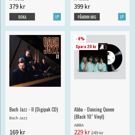
379 kr
399 kr
LP
LP
BOKA
PÅMINN MIG
- 8%
Spara 20 kr
Bach Jazz - II (Digipak CD)
Abba - Dancing Queen
(Black 10" Vinyl)
Bach Jazz
ABBA
169 kr
229 kr
249 kr