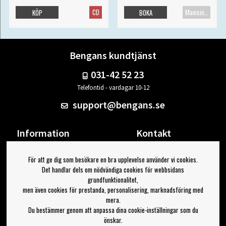
CD
Maxisingel
KÖP
BOKA
Bengans kundtjänst
031-42 52 23
Telefontid - vardagar 10-12
support@bengans.se
Information
Kontakt
Ångra Köp
Våra butiker & öppettider
För att ge dig som besökare en bra upplevelse använder vi cookies.
Om Bengans
Din sida
Det handlar dels om nödvändiga cookies för webbsidans
FAQ / Köp- & Leveransvillkor
Logga ut
grundfunktionalitet,
men även cookies för prestanda, personalisering, marknadsföring med
Jag vill ha tips från Bengans
mera.
Du bestämmer genom att anpassa dina cookie-inställningar som du
OK
önskar.