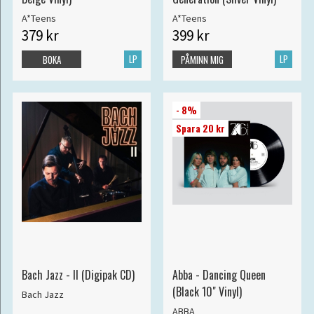
A*Teens
A*Teens
379 kr
399 kr
LP
LP
BOKA
PÅMINN MIG
- 8%
Spara 20 kr
Bach Jazz - II (Digipak CD)
Abba - Dancing Queen
(Black 10" Vinyl)
Bach Jazz
ABBA