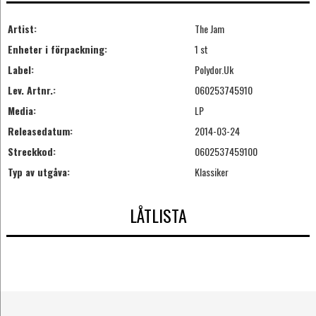
Artist:
The Jam
Enheter i förpackning:
1 st
Label:
Polydor.Uk
Lev. Artnr.:
060253745910
Media:
LP
Releasedatum:
2014-03-24
Streckkod:
0602537459100
Typ av utgåva:
Klassiker
LÅTLISTA