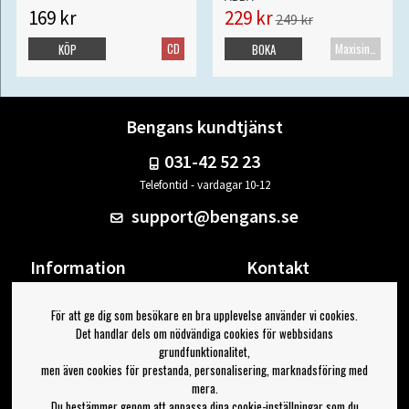
169 kr
229 kr
249 kr
CD
Maxisingel
KÖP
BOKA
Bengans kundtjänst
031-42 52 23
Telefontid - vardagar 10-12
support@bengans.se
Information
Kontakt
Ångra Köp
Våra butiker & öppettider
För att ge dig som besökare en bra upplevelse använder vi cookies.
Om Bengans
Din sida
Det handlar dels om nödvändiga cookies för webbsidans
FAQ / Köp- & Leveransvillkor
Logga ut
grundfunktionalitet,
men även cookies för prestanda, personalisering, marknadsföring med
Jag vill ha tips från Bengans
mera.
Du bestämmer genom att anpassa dina cookie-inställningar som du