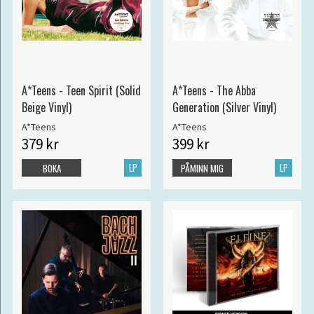
A*Teens - Teen Spirit (Solid
A*Teens - The Abba
Beige Vinyl)
Generation (Silver Vinyl)
A*Teens
A*Teens
379 kr
399 kr
LP
LP
BOKA
PÅMINN MIG