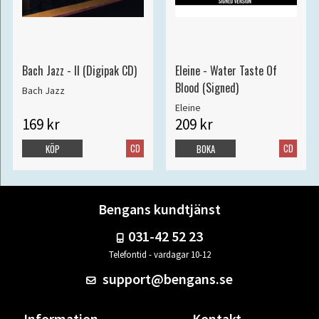
Bach Jazz - II (Digipak CD)
Eleine - Water Taste Of
Blood (Signed)
Bach Jazz
Eleine
169 kr
209 kr
CD
CD
KÖP
BOKA
Bengans kundtjänst
031-42 52 23
Telefontid - vardagar 10-12
support@bengans.se
Information
Kontakt