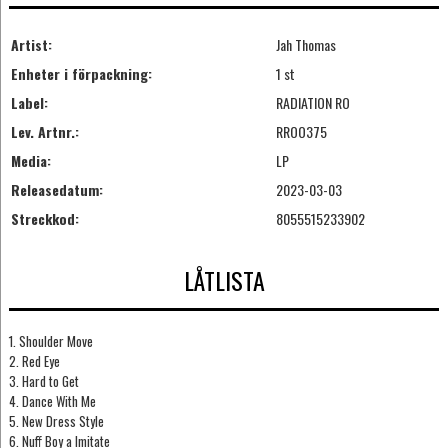
Artist:
Jah Thomas
Enheter i förpackning:
1 st
Label:
RADIATION RO
Lev. Artnr.:
RROO375
Media:
LP
Releasedatum:
2023-03-03
Streckkod:
8055515233902
LÅTLISTA
1. Shoulder Move
2. Red Eye
3. Hard to Get
4. Dance With Me
5. New Dress Style
6. Nuff Boy a Imitate