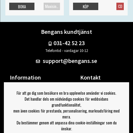
Maxisingel
CD
BOKA
KÖP
Bengans kundtjänst
031-42 52 23
Telefontid - vardagar 10-12
support@bengans.se
Information
Kontakt
Ångra Köp
Våra butiker & öppettider
För att ge dig som besökare en bra upplevelse använder vi cookies.
Om Bengans
Din sida
Det handlar dels om nödvändiga cookies för webbsidans
FAQ / Köp- & Leveransvillkor
Logga ut
grundfunktionalitet,
men även cookies för prestanda, personalisering, marknadsföring med
Jag vill ha tips från Bengans
mera.
Du bestämmer genom att anpassa dina cookie-inställningar som du
OK
önskar.