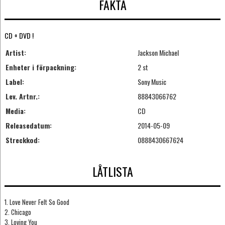
FAKTA
CD + DVD !
Artist:
Jackson Michael
Enheter i förpackning:
2 st
Label:
Sony Music
Lev. Artnr.:
88843066762
Media:
CD
Releasedatum:
2014-05-09
Streckkod:
0888430667624
LÅTLISTA
1. Love Never Felt So Good
2. Chicago
3. Loving You