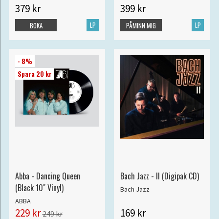
379 kr
399 kr
LP
LP
BOKA
PÅMINN MIG
- 8%
Spara 20 kr
Abba - Dancing Queen
Bach Jazz - II (Digipak CD)
(Black 10" Vinyl)
Bach Jazz
ABBA
229 kr
169 kr
249 kr