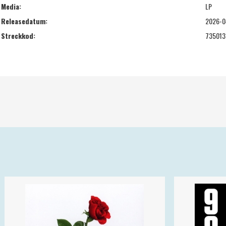
Media:
LP
Releasedatum:
2026-0
Streckkod:
735013