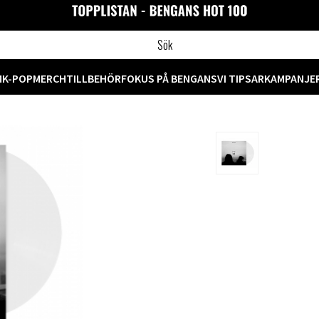
M
K-POP
MERCH
TILLBEHÖR
FOKUS PÅ BENGANS
VI TIPSAR
KAMPANJE