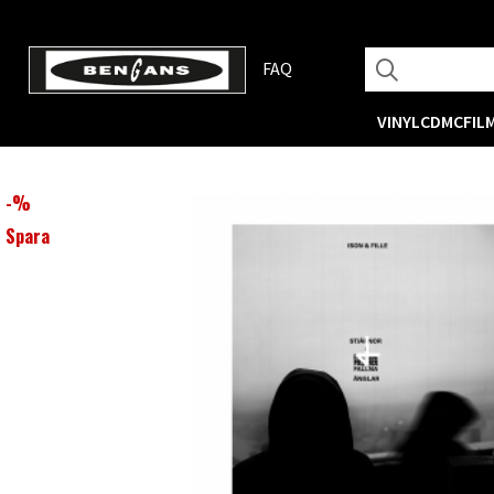
FAQ
VINYL
CD
MC
FIL
-
%
Spara