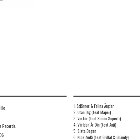
1. Stjärnor & Fallna Änglar
ille
2. Utan Dig (feat Mapei)
3. Varför (feat Simon Superti)
4. Världen Är Din (feat Anji)
s Records
5. Sista Dagen
06
6. Nice Ändå (feat Grillat & Grändy)