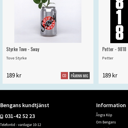
Styrke Tove - Sway
Petter - 9818
Tove Styrke
Petter
189 kr
189 kr
CD
PÅMINN MIG
Bengans kundtjänst
Information
031-42 52 23
Ångra Köp
Om Bengans
Telefontid - vardagar 10-12