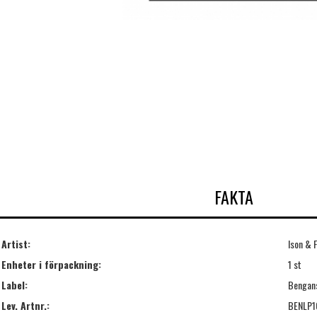
FAKTA
Artist:
Ison & F
Enheter i förpackning:
1 st
Label:
Bengan
Lev. Artnr.:
BENLP1