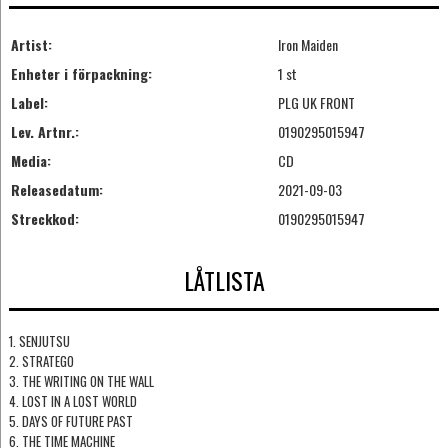
Artist:
Iron Maiden
Enheter i förpackning:
1 st
Label:
PLG UK FRONT
Lev. Artnr.:
0190295015947
Media:
CD
Releasedatum:
2021-09-03
Streckkod:
0190295015947
LÅTLISTA
1. SENJUTSU
2. STRATEGO
3. THE WRITING ON THE WALL
4. LOST IN A LOST WORLD
5. DAYS OF FUTURE PAST
6. THE TIME MACHINE