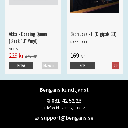
Abba - Dancing Queen
Bach Jazz - II (Digipak CD)
(Black 10" Vinyl)
Bach Jazz
ABBA
229 kr
169 kr
249 kr
Maxisingel
CD
BOKA
KÖP
Bengans kundtjänst
031-42 52 23
Telefontid - vardagar 10-12
support@bengans.se