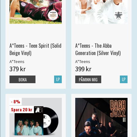
A*Teens - Teen Spirit (Solid
A*Teens - The Abba
Beige Vinyl)
Generation (Silver Vinyl)
A*Teens
A*Teens
379 kr
399 kr
LP
LP
BOKA
PÅMINN MIG
- 8%
Spara 20 kr