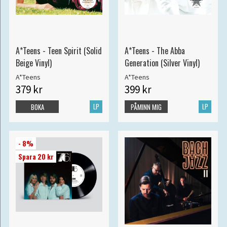
A*Teens - Teen Spirit (Solid
A*Teens - The Abba
Beige Vinyl)
Generation (Silver Vinyl)
A*Teens
A*Teens
379 kr
399 kr
LP
LP
BOKA
PÅMINN MIG
- 8%
Spara 20 kr