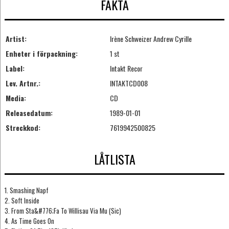
FAKTA
Artist:
Irène Schweizer Andrew Cyrille
Enheter i förpackning:
1 st
Label:
Intakt Recor
Lev. Artnr.:
INTAKTCD008
Media:
CD
Releasedatum:
1989-01-01
Streckkod:
7619942500825
LÅTLISTA
1. Smashing Napf
2. Soft Inside
3. From Sta&#776;Fa To Willisau Via Mu (Sic)
4. As Time Goes On