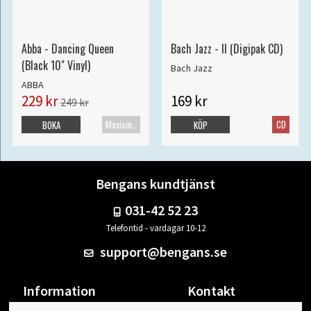
Abba - Dancing Queen
Bach Jazz - II (Digipak CD)
(Black 10" Vinyl)
Bach Jazz
ABBA
229 kr
169 kr
249 kr
Maxisingel
CD
BOKA
KÖP
Bengans kundtjänst
031-42 52 23
Telefontid - vardagar 10-12
support@bengans.se
Information
Kontakt