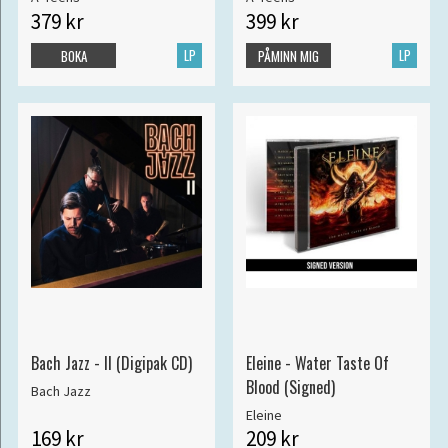
379 kr
399 kr
LP
LP
BOKA
PÅMINN MIG
Bach Jazz - II (Digipak CD)
Eleine - Water Taste Of
Blood (Signed)
Bach Jazz
Eleine
169 kr
209 kr