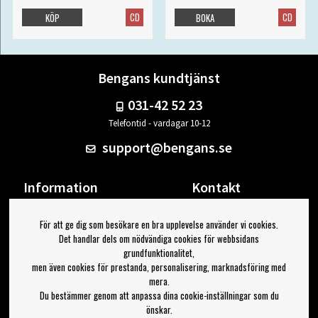
CD
CD
KÖP
BOKA
Bengans kundtjänst
031-42 52 23
Telefontid - vardagar 10-12
support@bengans.se
Information
Kontakt
Ångra Köp
Våra butiker & öppettider
För att ge dig som besökare en bra upplevelse använder vi cookies.
Om Bengans
Din sida
Det handlar dels om nödvändiga cookies för webbsidans
FAQ / Köp- & Leveransvillkor
Logga ut
grundfunktionalitet,
men även cookies för prestanda, personalisering, marknadsföring med
Jag vill ha tips från Bengans
mera.
Du bestämmer genom att anpassa dina cookie-inställningar som du
OK
önskar.