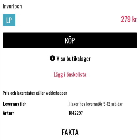
Inverloch
279
kr
LP
KÖP
Visa butikslager
Lägg i önskelista
Pris och lagerstatus gäller webbshoppen
Leveranstid:
I lager hos leverantör 5-12 arb.dgr
Artnr:
1842297
FAKTA