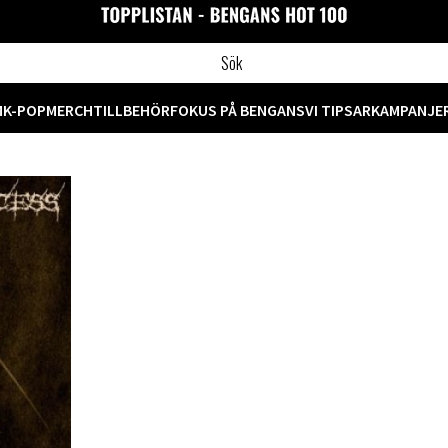
M
K-POP
MERCH
TILLBEHÖR
FOKUS PÅ BENGANS
VI TIPSAR
KAMPANJE