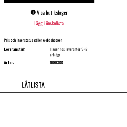
Visa butikslager
Lägg i önskelista
Pris och lagerstatus gäller webbshoppen
Leveranstid:
I lager hos leverantör 5-12
arb.dgr
Artnr:
1090388
LÅTLISTA