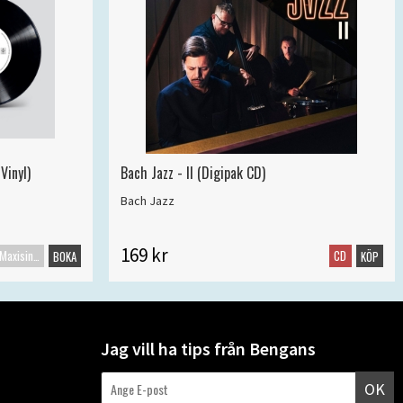
Vinyl)
Bach Jazz - II (Digipak CD)
Bach Jazz
169 kr
Maxisingel
CD
BOKA
KÖP
Jag vill ha tips från Bengans
OK