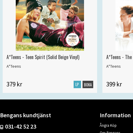
A*Teens - Teen Spirit (Solid Beige Vinyl)
A*Teens - The 
A*Teens
A*Teens
379 kr
399 kr
LP
BOKA
Bengans kundtjänst
Information
031-42 52 23
Ångra Köp
Om Bengans