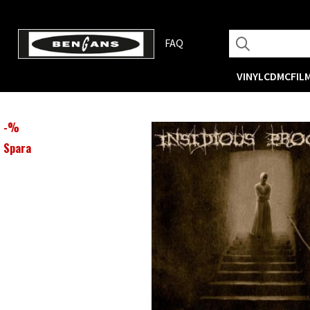
FAQ
VINYL
CD
MC
FIL
-
%
Spara