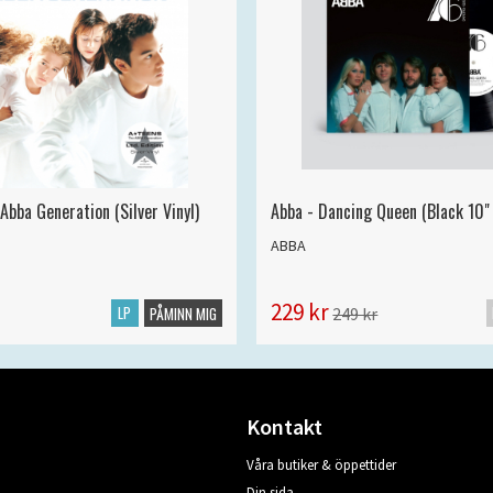
Abba Generation (Silver Vinyl)
Abba - Dancing Queen (Black 10" 
ABBA
229 kr
LP
249 kr
PÅMINN MIG
Kontakt
Våra butiker & öppettider
Din sida