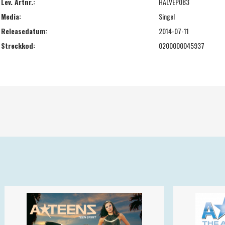
Lev. Artnr.:
HALVEP083
Media:
Singel
Releasedatum:
2014-07-11
Streckkod:
0200000045937