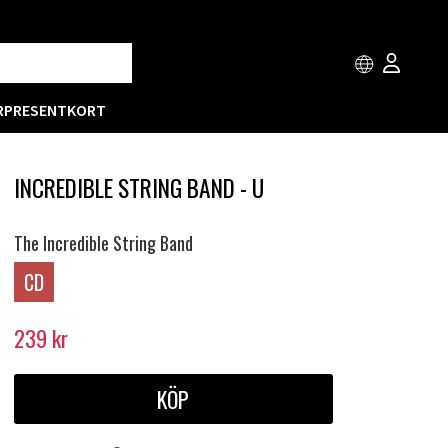
R
PRESENTKORT
INCREDIBLE STRING BAND - U
The Incredible String Band
CD
239
kr
KÖP