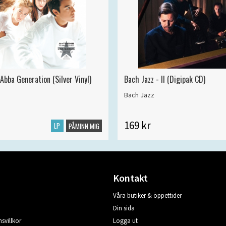
Abba Generation (Silver Vinyl)
Bach Jazz - II (Digipak CD)
Bach Jazz
169 kr
LP
PÅMINN MIG
Kontakt
Våra butiker & öppettider
Din sida
svillkor
Logga ut