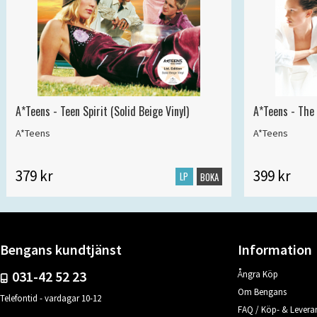
A*Teens - Teen Spirit (Solid Beige Vinyl)
A*Teens - The 
A*Teens
A*Teens
379 kr
399 kr
LP
BOKA
Bengans kundtjänst
Information
031-42 52 23
Ångra Köp
Om Bengans
Telefontid - vardagar 10-12
FAQ / Köp- & Leveran