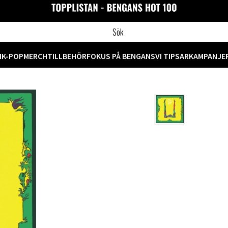
M
K-POP
MERCH
TILLBEHÖR
FOKUS PÅ BENGANS
VI TIPSAR
KAMPANJE