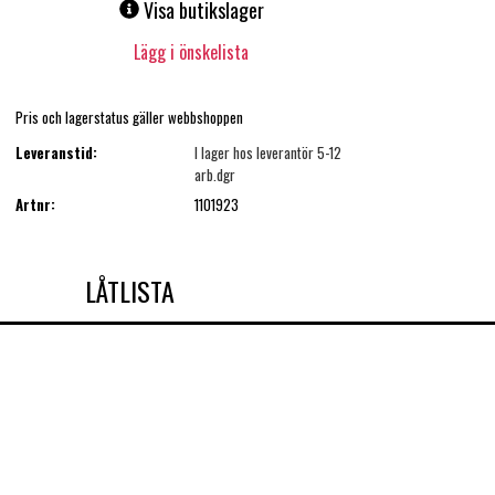
Visa butikslager
Lägg i önskelista
Pris och lagerstatus gäller webbshoppen
Leveranstid:
I lager hos leverantör 5-12
arb.dgr
Artnr:
1101923
LÅTLISTA