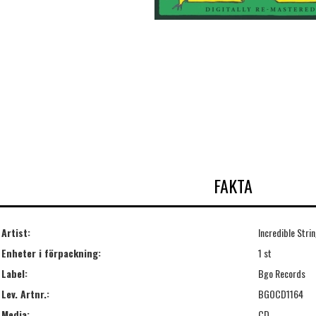
FAKTA
Artist:
Incredible Stri
Enheter i förpackning:
1 st
Label:
Bgo Records
Lev. Artnr.:
BGOCD1164
Media:
CD