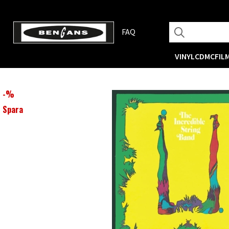
FAQ
VINYL
CD
MC
FIL
-
%
Spara