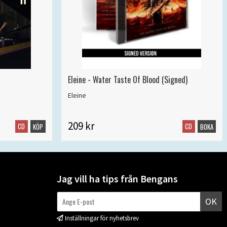
Eleine - Water Taste Of Blood (Signed)
Eleine
209 kr
CD
CD
KÖP
BOKA
Jag vill ha tips från Bengans
OK
Inställningar för nyhetsbrev