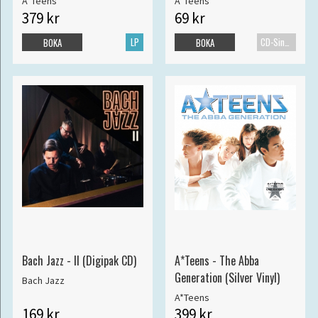
A*Teens
A*Teens
379 kr
69 kr
LP
CD-Singel
BOKA
BOKA
Bach Jazz - II (Digipak CD)
A*Teens - The Abba
Generation (Silver Vinyl)
Bach Jazz
A*Teens
169 kr
399 kr