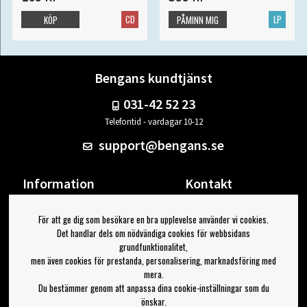
CD
LP
KÖP
PÅMINN MIG
Bengans kundtjänst
031-42 52 23
Telefontid - vardagar 10-12
support@bengans.se
Information
Kontakt
Ångra Köp
Våra butiker & öppettider
För att ge dig som besökare en bra upplevelse använder vi cookies.
Om Bengans
Din sida
Det handlar dels om nödvändiga cookies för webbsidans
FAQ / Köp- & Leveransvillkor
Logga ut
grundfunktionalitet,
men även cookies för prestanda, personalisering, marknadsföring med
Jag vill ha tips från Bengans
mera.
Du bestämmer genom att anpassa dina cookie-inställningar som du
OK
önskar.