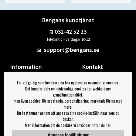
Bengans kundtjänst
031-42 52 23
Telefontid - vardagar 10-12
support@bengans.se
Information
Kontakt
Ångra Köp
Våra butiker & öppettider
För att ge dig som besökare en bra upplevelse använder vi cookies.
Om Bengans
Din sida
Det handlar dels om nödvändiga cookies för webbsidans
FAQ / Köp- & Leveransvillkor
Logga ut
grundfunktionalitet,
men även cookies för prestanda, personalisering, marknadsföring med
Jag vill ha tips från Bengans
mera.
Du bestämmer genom att anpassa dina cookie-inställningar som du
OK
önskar.
Mer information om de cookies vi använder
hittar du här
.
Inställningar för nyhetsbrev
Anpassa inställningar