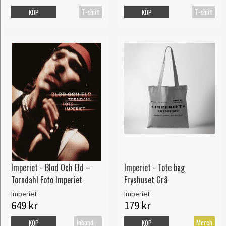
T-shirt
T-shirt
KÖP
KÖP
Imperiet - Blod Och Eld –
Imperiet - Tote bag
Torndahl Foto Imperiet
Fryshuset Grå
Imperiet
Imperiet
649 kr
179 kr
Inbunden bok
Merch
KÖP
KÖP