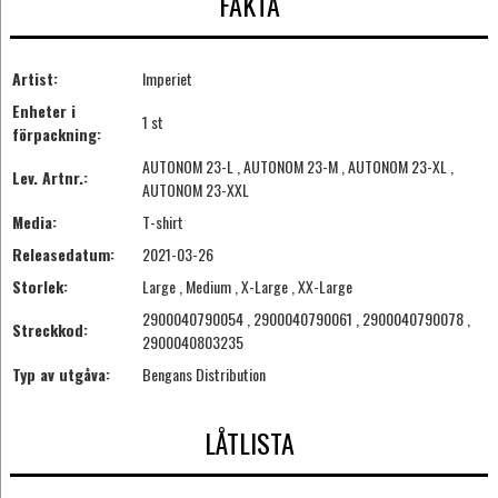
FAKTA
Artist:
Imperiet
Enheter i
1 st
förpackning:
AUTONOM 23-L , AUTONOM 23-M , AUTONOM 23-XL ,
Lev. Artnr.:
AUTONOM 23-XXL
Media:
T-shirt
Releasedatum:
2021-03-26
Storlek:
Large , Medium , X-Large , XX-Large
2900040790054 , 2900040790061 , 2900040790078 ,
Streckkod:
2900040803235
Typ av utgåva:
Bengans Distribution
LÅTLISTA