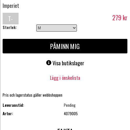
Imperiet
279
kr
T-
Storlek:
shirt
PÅMINN MIG
Visa butikslager
Lägg i önskelista
Pris och lagerstatus gäller webbshoppen
Leveranstid:
Pending
Artnr:
4079005