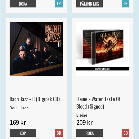
LP
LP
BOKA
PÅMINN MIG
Bach Jazz - II (Digipak CD)
Eleine - Water Taste Of
Blood (Signed)
Bach Jazz
Eleine
169 kr
209 kr
CD
CD
KÖP
BOKA