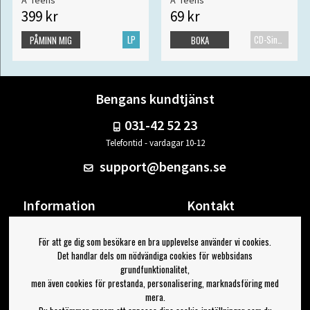
399 kr
69 kr
LP
CD-Singel
PÅMINN MIG
BOKA
Bengans kundtjänst
031-42 52 23
Telefontid - vardagar 10-12
support@bengans.se
Information
Kontakt
Ångra Köp
Våra butiker & öppettider
För att ge dig som besökare en bra upplevelse använder vi cookies.
Om Bengans
Din sida
Det handlar dels om nödvändiga cookies för webbsidans
FAQ / Köp- & Leveransvillkor
Logga ut
grundfunktionalitet,
men även cookies för prestanda, personalisering, marknadsföring med
Jag vill ha tips från Bengans
mera.