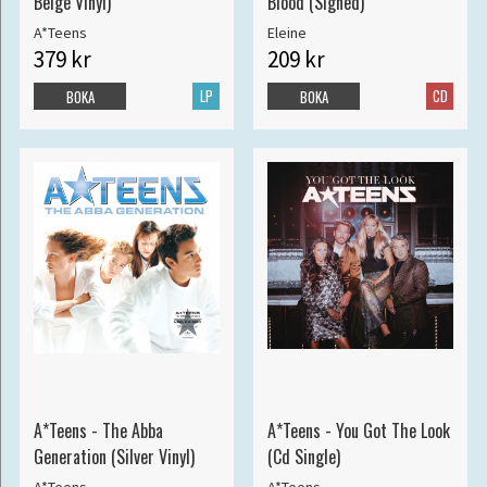
Beige Vinyl)
Blood (Signed)
A*Teens
Eleine
379 kr
209 kr
LP
CD
BOKA
BOKA
A*Teens - The Abba
A*Teens - You Got The Look
Generation (Silver Vinyl)
(Cd Single)
A*Teens
A*Teens