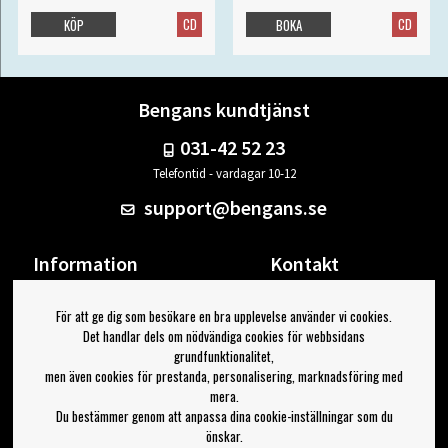
CD
CD
KÖP
BOKA
Bengans kundtjänst
031-42 52 23
Telefontid - vardagar 10-12
support@bengans.se
Information
Kontakt
Ångra Köp
Våra butiker & öppettider
För att ge dig som besökare en bra upplevelse använder vi cookies.
Om Bengans
Din sida
Det handlar dels om nödvändiga cookies för webbsidans
FAQ / Köp- & Leveransvillkor
Logga ut
grundfunktionalitet,
men även cookies för prestanda, personalisering, marknadsföring med
Jag vill ha tips från Bengans
mera.
Du bestämmer genom att anpassa dina cookie-inställningar som du
OK
önskar.