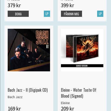
379 kr
399 kr
LP
LP
BOKA
PÅMINN MIG
Bach Jazz - II (Digipak CD)
Eleine - Water Taste Of
Blood (Signed)
Bach Jazz
Eleine
169 kr
209 kr